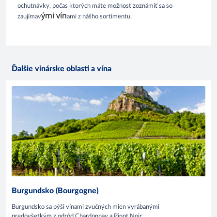
ochutnávky, 
počas
ktorých 
máte 
možnosť
zoznámiť
sa 
s
o
ými vín
zaujímav
ami
 z 
nášho
 sortimentu.
Ďalšie vinárske oblasti a vína
Burgundsko (Bourgogne)
Burgundsko sa pýši vínami zvučných mien vyrábanými
predovšetkým z odrôd Chardonnay a Pinot Noir.