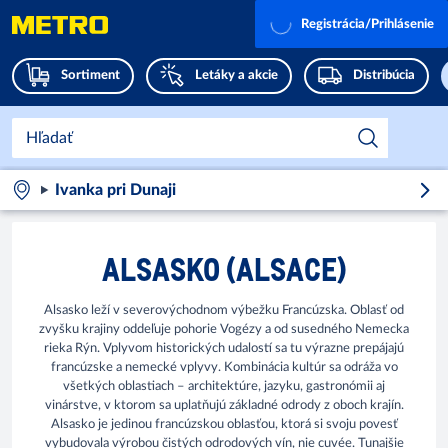
Registrácia/Prihlásenie
Sortiment
Letáky a akcie
Distribúcia
Ivanka pri Dunaji
ALSASKO (ALSACE)
Alsasko leží v severovýchodnom výbežku Francúzska. Oblasť od
zvyšku krajiny oddeľuje pohorie Vogézy a od susedného Nemecka
rieka Rýn. Vplyvom historických udalostí sa tu výrazne prepájajú
francúzske a nemecké vplyvy. Kombinácia kultúr sa odráža vo
všetkých oblastiach – architektúre, jazyku, gastronómii aj
vinárstve, v ktorom sa uplatňujú základné odrody z oboch krajín.
Alsasko je jedinou francúzskou oblasťou, ktorá si svoju povesť
vybudovala výrobou čistých odrodových vín, nie cuvée. Tunajšie