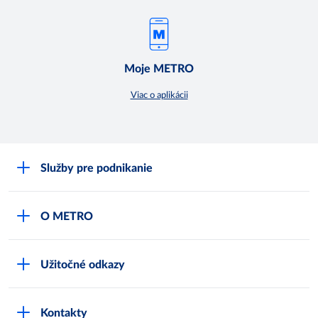
Moje METRO
Viac o aplikácii
Služby pre podnikanie
Môj obchod
O METRO
Karty bezpečnostných údajov
Čo je METRO
METRO platobná karta
Užitočné odkazy
Kariéra
Privátne značky
Bonusový program
Kvalita
Track & trace
Kontakty