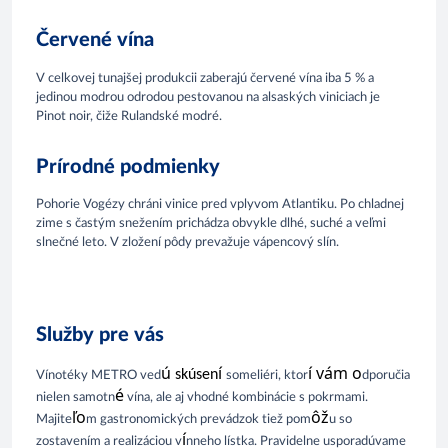
Červené vína
V celkovej tunajšej produkcii zaberajú červené vína iba 5 % a
jedinou modrou odrodou pestovanou na alsaských viniciach je
Pinot noir, čiže Rulandské modré.
Prírodné podmienky
Pohorie Vogézy chráni vinice pred vplyvom Atlantiku. Po chladnej
zime s častým snežením prichádza obvykle dlhé, suché a veľmi
slnečné leto. V zložení pôdy prevažuje vápencový slín.
Služby pre vás
ú 
í 
í vám o
skúsen
V
í
notéky
METRO 
ved
someli
é
r
i
,
 ktor
d
poruč
ia
é
nielen
 samotn
 vína, ale 
aj
 vhodné 
kombinác
i
e s pokrm
ami
. 
ľo
ôž
Majite
m 
gastronomic
kých pr
evádzok tiež 
pom
u 
s
o
í
zostav
ením a 
realizác
iou
 v
nn
e
ho lístk
a
. Pravideln
e
usporadúvame 