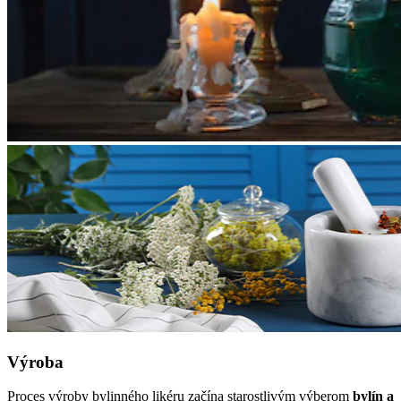
Výroba
Proces výroby bylinného likéru začína starostlivým výberom
bylín a