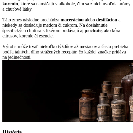
korenín
, ktoré sa namáčajú v alkohole, čím sa z nich uvoľnia arómy
a chuťové látky.
​​Táto zmes následne prechádza
maceráciou
alebo
destiláciou
a
niekedy sa doslaďuje medom či cukrom. ​​Na dosiahnutie
špecifických chutí sa k likérom pridávajú aj
príchute
, ako kôra
citrusov, korenie či esencie.
​​Výroba môže trvať niekoľko týždňov až mesiacov a často prebieha
podľa tajných, dlho strážených receptúr, čo každej značke pridáva
na jedinečnosti.
História