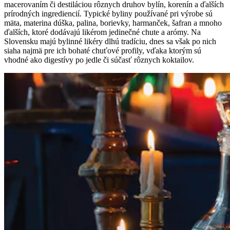
macerovaním či destiláciou rôznych druhov bylín, korenín a ďalších
prírodných ingrediencií. Typické byliny používané pri výrobe sú
mäta, materina dúška, palina, borievky, harmanček, šafran a mnoho
ďalších, ktoré dodávajú likérom jedinečné chute a arómy. Na
Slovensku majú bylinné likéry dlhú tradíciu, dnes sa však po nich
siaha najmä pre ich bohaté chuťové profily, vďaka ktorým sú
vhodné ako digestívy po jedle či súčasť rôznych koktailov.