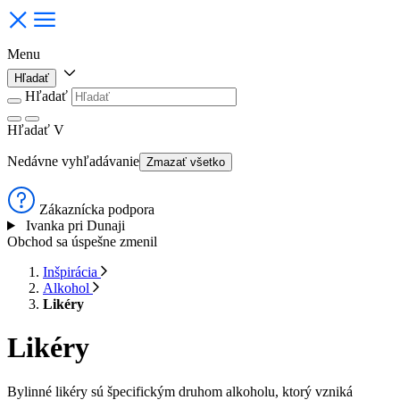
Menu
Hľadať
Hľadať
Hľadať
V
Nedávne vyhľadávanie
Zmazať všetko
Zákaznícka podpora
Ivanka pri Dunaji
Obchod sa úspešne zmenil
Inšpirácia
Alkohol
Likéry
Likéry
Bylinné likéry sú špecifickým druhom alkoholu, ktorý vzniká