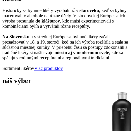
Historicky sa bylinné likéry vyrábali už v
staroveku
, keď sa byliny
macerovali v alkohole na rôzne účely. V stredovekej Európe sa ich
výroba presunula
do kláštorov
, kde mnísi experimentovali s
kombináciami bylín a vytvárali rôzne receptúry.
Na Slovensku
a v strednej Európe sa bylinné likéry začali
presadzovať v 18. a 19. storočí, keď sa ich výroba rozšírila a stala sa
súčasťou miestnej kultúry. V priebehu času sa postupy zdokonalili a
tradičné likéry si našli svoje
miesto aj v modernom svete
, kde sa
spájajú s rodinnými receptúrami a regionálnymi tradíciami.
Sortiment likérov
Viac produktov
náš výber