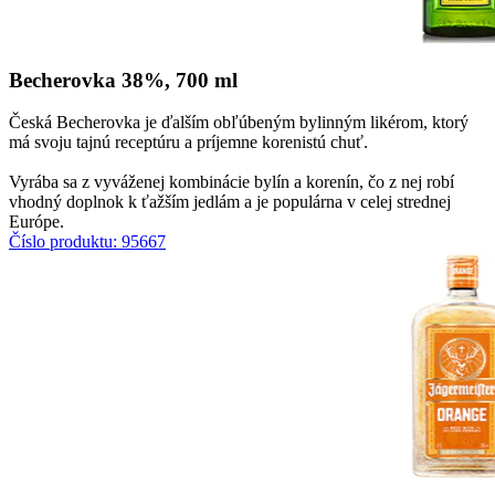
Becherovka 38%, 700 ml
Česká Becherovka je ďalším obľúbeným bylinným likérom, ktorý
má svoju tajnú receptúru a príjemne korenistú chuť.
​​Vyrába sa z vyváženej kombinácie bylín a korenín, čo z nej robí
vhodný doplnok k ťažším jedlám a je populárna v celej strednej
Európe.
Číslo produktu: 95667