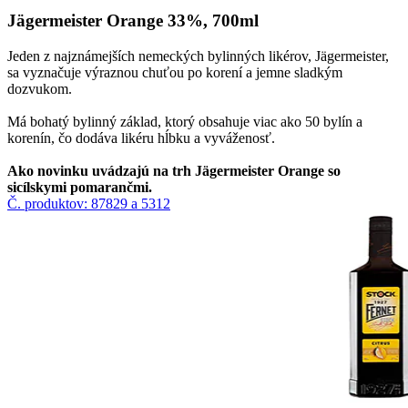
Jägermeister Orange 33%, 700ml
Jeden z najznámejších nemeckých bylinných likérov, Jägermeister,
sa vyznačuje výraznou chuťou po korení a jemne sladkým
dozvukom.
​​Má bohatý bylinný základ, ktorý obsahuje viac ako 50 bylín a
korenín, čo dodáva likéru hĺbku a vyváženosť.
Ako novinku uvádzajú na trh Jägermeister Orange​ so
sicílskymi pomarančmi.
Č. produktov: 87829 a 5312