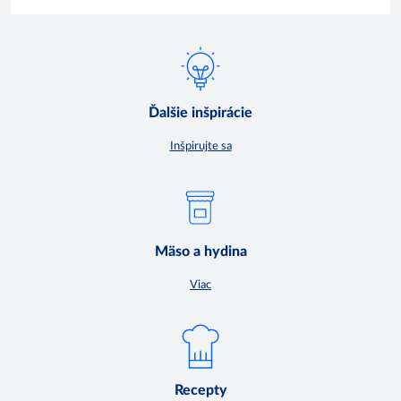
Ďalšie inšpirácie
Inšpirujte sa
Mäso a hydina
Viac
Recepty