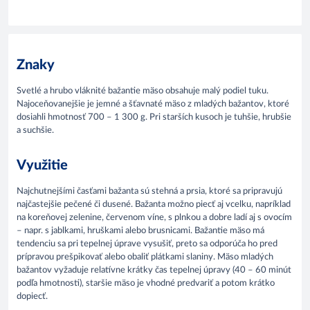
Znaky
Svetlé a hrubo vláknité bažantie mäso obsahuje malý podiel tuku.
Najoceňovanejšie je jemné a šťavnaté mäso z mladých bažantov, ktoré
dosiahli hmotnosť 700 – 1 300 g. Pri starších kusoch je tuhšie, hrubšie
a suchšie.
Využitie
Najchutnejšími časťami bažanta sú stehná a prsia, ktoré sa pripravujú
najčastejšie pečené či dusené. Bažanta možno piecť aj vcelku, napríklad
na koreňovej zelenine, červenom víne, s plnkou a dobre ladí aj s ovocím
– napr. s jablkami, hruškami alebo brusnicami. Bažantie mäso má
tendenciu sa pri tepelnej úprave vysušiť, preto sa odporúča ho pred
prípravou prešpikovať alebo obaliť plátkami slaniny. Mäso mladých
bažantov vyžaduje relatívne krátky čas tepelnej úpravy (40 – 60 minút
podľa hmotnosti), staršie mäso je vhodné predvariť a potom krátko
dopiecť.