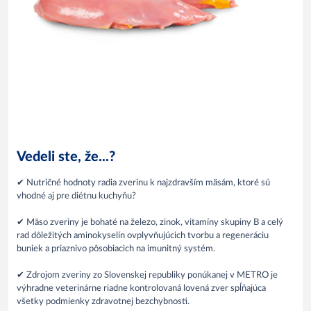
Vedeli ste, že...?
✔ Nutričné hodnoty radia zverinu k najzdravším mäsám, ktoré sú
vhodné aj pre diétnu kuchyňu?
✔ Mäso zveriny je bohaté na železo, zinok, vitamíny skupiny B a celý
rad dôležitých aminokyselín ovplyvňujúcich tvorbu a regeneráciu
buniek a priaznivo pôsobiacich na imunitný systém.
✔ Zdrojom zveriny zo Slovenskej republiky ponúkanej v METRO je
výhradne veterinárne riadne kontrolovaná lovená zver spĺňajúca
všetky podmienky zdravotnej bezchybnosti.