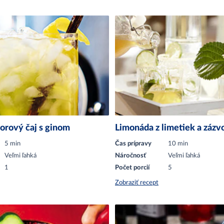
orový čaj s ginom
Limonáda z limetiek a zázv
5 min
Čas prípravy
10 min
Veľmi ľahká
Náročnosť
Veľmi ľahká
1
Počet porcií
5
Zobraziť recept