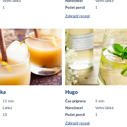
Veľmi ľahká
Náročnosť
Veľmi ľahká
1
Počet porcií
1
Zobraziť recept
ška
Hugo
15 min
Čas prípravy
5 min
Ľahká
Náročnosť
Veľmi ľahká
10
Počet porcií
1
Zobraziť recept