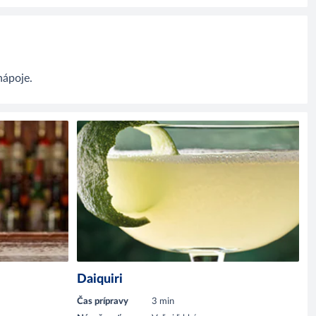
nápoje.
Daiquiri
Čas prípravy
3 min