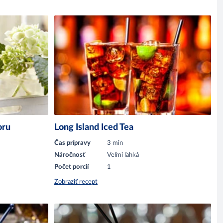
oru
Long Island Iced Tea
Čas prípravy
3 min
Náročnosť
Veľmi ľahká
Počet porcií
1
Zobraziť recept