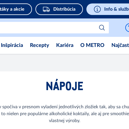
táky a akcie
Distribúcia
Info & služ
Inšpirácia
Recepty
Kariéra
O METRO
Najčast
NÁPOJE
spočíva v presnom vyladení jednotlivých zložiek tak, aby sa chut
 to nielen pre populárne alkoholické koktaily, ale aj pre smoothi
vlastnej výroby.