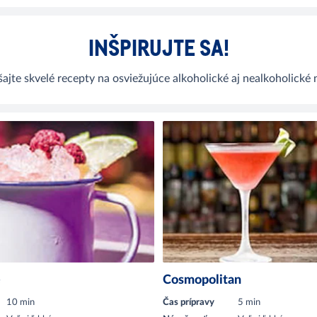
INŠPIRUJTE SA!
ajte skvelé recepty na osviežujúce alkoholické aj nealkoholické 
e
Cosmopolitan
10 min
Čas prípravy
5 min