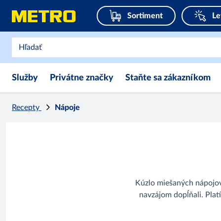
Sortiment
Le
Služby
Privátne značky
Staňte sa zákazníkom
Recepty
Nápoje
Kúzlo miešaných nápojov 
navzájom dopĺňali. Platí