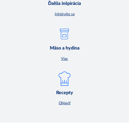
Ďalšia inšpirácia
Inšpirujte sa
Mäso a hydina
Viac
Recepty
Objaviť