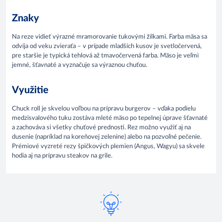
Znaky
Na reze vidieť výrazné mramorovanie tukovými žilkami. Farba mäsa sa
odvíja od veku zvieraťa – v prípade mladších kusov je svetločervená,
pre staršie je typická tehlová až tmavočervená farba. Mäso je veľmi
jemné, šťavnaté a vyznačuje sa výraznou chuťou.
Využitie
Chuck roll je skvelou voľbou na prípravu burgerov – vďaka podielu
medzisvalového tuku zostáva mleté mäso po tepelnej úprave šťavnaté
a zachováva si všetky chuťové prednosti. Rez možno využiť aj na
dusenie (napríklad na koreňovej zelenine) alebo na pozvoľné pečenie.
Prémiové vyzreté rezy špičkových plemien (Angus, Wagyu) sa skvele
hodia aj na prípravu steakov na grile.