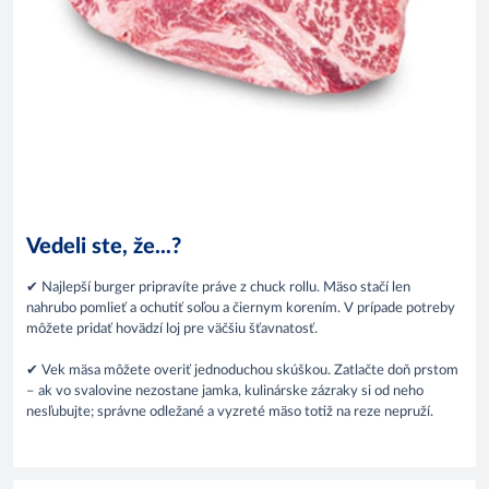
Vedeli ste, že...?
✔ Najlepší burger pripravíte práve z chuck rollu. Mäso stačí len
nahrubo pomlieť a ochutiť soľou a čiernym korením. V prípade potreby
môžete pridať hovädzí loj pre väčšiu šťavnatosť.
✔ Vek mäsa môžete overiť jednoduchou skúškou. Zatlačte doň prstom
– ak vo svalovine nezostane jamka, kulinárske zázraky si od neho
nesľubujte; správne odležané a vyzreté mäso totiž na reze nepruží.