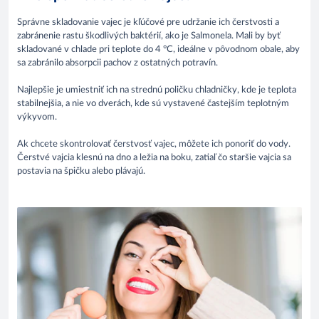
Správne skladovanie vajec je kľúčové pre udržanie ich čerstvosti a
zabránenie rastu škodlivých baktérií, ako je Salmonela. Mali by byť
skladované v chlade pri teplote do 4 °C, ideálne v pôvodnom obale, aby
sa zabránilo absorpcii pachov z ostatných potravín.
Najlepšie je umiestniť ich na strednú poličku chladničky, kde je teplota
stabilnejšia, a nie vo dverách, kde sú vystavené častejším teplotným
výkyvom.
Ak chcete skontrolovať čerstvosť vajec, môžete ich ponoriť do vody.
Čerstvé vajcia klesnú na dno a ležia na boku, zatiaľ čo staršie vajcia sa
postavia na špičku alebo plávajú.