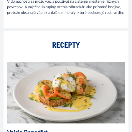
V domácnosti sa môžu vajcia používať na čistenie a leštenie rôznych
povrchov. A vaječné škrupiny ocenia záhradkári ako prírodné hnojivo,
pretože obsahujú vápnik a ďalšie minerály, ktoré podporujú rast rastlín.
RECEPTY