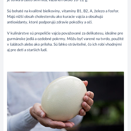
je tenká a často škvrnitá, vážia len okolo 10-12 g.
Sú bohaté na kvalitné bielkoviny, vitamíny B1, B2, A, železo a fosfor.
Majú nižší obsah cholesterolu ako kuracie vajcia a obsahujú
antioxidanty, ktoré podporujú zdravie pokožky a očí.
V kulinárstve sú prepeličie vajcia považované za delikatesu, ideálne pre
gurmánske jedlá a ozdobné pokrmy. Môžu byť varené na tvrdo, použité
v šalátoch alebo ako príloha. Sú ľahko stráviteľné, čo ich robí vhodnými
aj pre deti a starších ľudí.