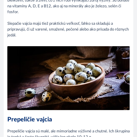
bielkovín, tukov a živín, čo z nich robí vynikajúci zdroj výživy. Sú bohaté
na vitamíny A, D, E a B12, ako aj na minerály ako je železo, selén či
fosfor.
Slepačie vajcia majú tiež praktickú veľkosť, ľahko sa skladujú a
pripravujú, či už varené, smažené, pečené alebo ako prísada do rôznych
jedál.
Prepeličie vajcia
Prepeličie vajcia sú malé, ale mimoriadne výživné a chutné. Ich škrupina