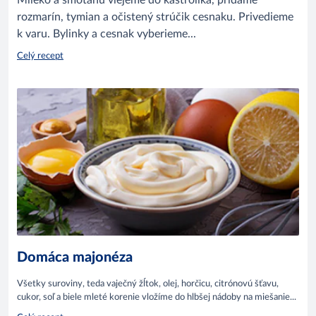
Mlieko a smotanu vlejeme do kastrólika, pridáme
rozmarín, tymian a očistený strúčik cesnaku. Privedieme
k varu. Bylinky a cesnak vyberieme...
Celý recept
Domáca majonéza
Všetky suroviny, teda vaječný žĺtok, olej, horčicu, citrónovú šťavu,
cukor, soľ a biele mleté korenie vložíme do hlbšej nádoby na miešanie...