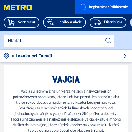
Registrácia/Prihlásenie
Sortiment
Letáky a akcie
Distribúcia
Ivanka pri Dunaji
VAJCIA
Vajcia sú jedným z najuniverzálnejších a najvýživnejších
potravinových produktov, ktoré ľudstvo pozná. Ich história siaha
tisíce rokov dozadu a nájdeme ich v každej kuchyni na svete.
Využívajú sa v nespočetných kulinárskych receptoch, od
jednoduchých raňajkových jedál až po zložité pečivo a dezerty.
Hoci sú najznámejšie a najbežnejšie slepačie vajcia, existuje mnoho
ďalších druhov vajec, ktoré sú tiež vhodné na konzumáciu. Každý
typ vajec má svoje špecifické vlastnosti i chuť.