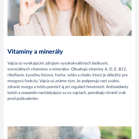
Vitamíny a minerály
Vajcia sú vynikajúcim zdrojom vysokokvalitných bielkovín,
esenciálnych vitamínov a minerálov. Obsahujú vitamíny A, D, E, B12,
riboflavín, kyselinu listovú, fosfor, selén a cholín, ktorý je dôležitý pre
mozgovú funkciu. Vajcia sú známe tým, že podporujú rast svalov,
zdravie mozgu a môžu pomôcť aj pri regulácii hmotnosti. Antioxidanty
luteín a zeaxantín nachádzajúce sa vo vajciach, pomáhajú chrániť zrak
pred poškodením.