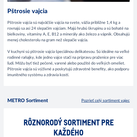
Pštrosie vajcia
Pštrosie vajcia sú najväčšie vajcia na svete, vážia približne 1,4 kg a
rovnajú sa asi 24 slepačím vajciam. Majú hrubú škrupinu a sú bohaté na
bielkoviny, vitamíny A, E, B12 a minerály ako železo a vápnik. Obsahujú
menej cholesterolu na gram než slepačie vajcia.
V kuchyni sú pštrosie vajcia špeciálnou delikatesou. Sú ideálne na veľké
rodinné raňajky, kde jedno vajce stačí na prípravu praženice pre viac
ľudí. Môžu byť tiež pečené, varené alebo použité do veľkých omeliet.
Pštrosie vajcia sú výživné a poskytujú zdravotné benefity, ako podporu
imunitného systému a zdravia kostí.
METRO Sortiment
Pozrieť celý sortiment vajec
RÔZNORODÝ SORTIMENT PRE
KAŽDÉHO