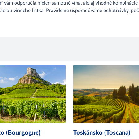
rí vám odporučia nielen samotné vína, ale aj vhodné kombináci
záciou vínneho lístka. Pravidelne usporadúvame ochutnávky, po
o (Bourgogne)
Toskánsko (Toscana)