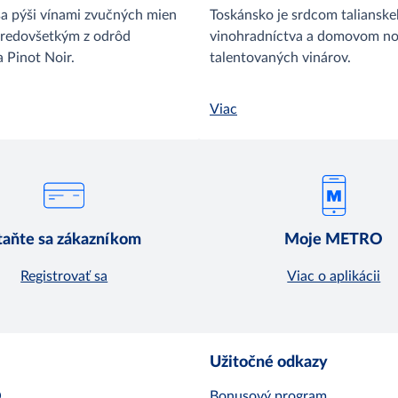
a pýši vínami zvučných mien
Toskánsko je srdcom taliansk
redovšetkým z odrôd
vinohradníctva a domovom no
 Pinot Noir.
talentovaných vinárov.
Viac
taňte sa zákazníkom
Moje METRO
Registrovať sa
Viac o aplikácii
Užitočné odkazy
O
Bonusový program