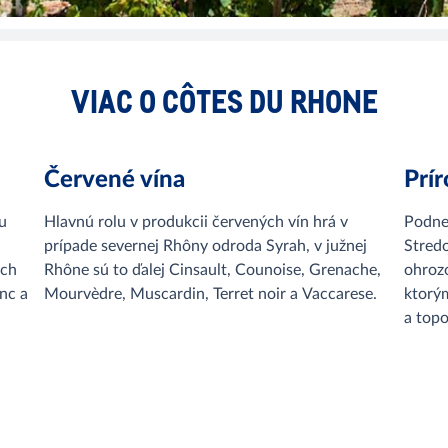
VIAC O CÔTES DU RHONE
Červené vína
Prí
u
Hlavnú rolu v produkcii červených vín hrá v
Podne
prípade severnej Rhôny odroda Syrah, v južnej
Stred
ých
Rhône sú to ďalej Cinsault, Counoise, Grenache,
ohroz
nc a
Mourvèdre, Muscardin, Terret noir a Vaccarese.
ktorý
a topo