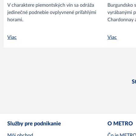
V charaktere piemontských vín sa odráža
Burgundsko s
jedinečné podnebie ovplyvnené priľahlými
vyrábanými p
horami.
Chardonnay a
Viac
Viac
S
Služby pre podnikanie
O METRO
Môj obchod
Čo je METR