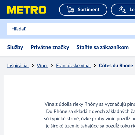
Sortiment
Le
Služby
Privátne značky
Staňte sa zákazníkom
Inšpirácia
Víno
Francúzske vína
Côtes du Rhone
Vína z údolia rieky Rhôny sa vyznačujú pln
Du Rhône sa skladá z dvoch základných čast
sú typické strmé, úzke pruhy viníc pozdĺž b
je široké územie ťahajúce sa pozdĺž toku 