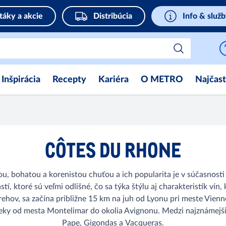
táky a akcie
Distribúcia
Info & služ
Inšpirácia
Recepty
Kariéra
O METRO
Najčast
CÔTES DU RHONE
ou, bohatou a korenistou chuťou a ich popularita je v súčasnost
í, ktoré sú veľmi odlišné, čo sa týka štýlu aj charakteristík vín
rehov, sa začína približne 15 km na juh od Lyonu pri meste Vien
rieky od mesta Montelimar do okolia Avignonu. Medzi najznámejš
Pape, Gigondas a Vacqueras.