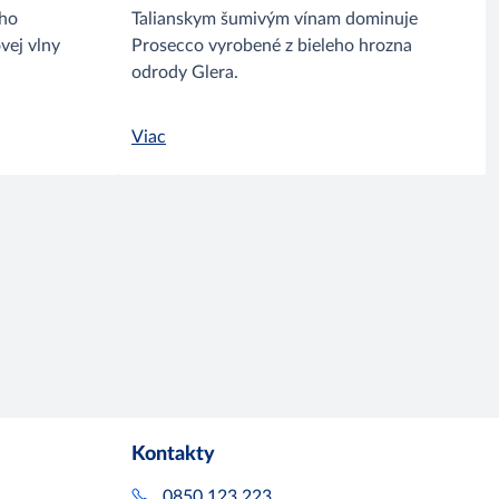
eho
Talianskym šumivým vínam dominuje
vej vlny
Prosecco vyrobené z bieleho hrozna
odrody Glera.
Viac
Kontakty
0850 123 223