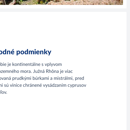
rodné podmienky
bie je kontinentálne s vplyvom
ozemného mora. Južná Rhôna je viac
ovaná prudkými búrkami a mistrálmi, pred
mi sú vinice chránené vysádzaním cyprusov
ľov.