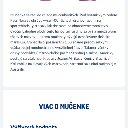
Mučenka sa radí do čeľade mučenkovitých. Pod botanickým rodom
Passiflora sa ukrýva vyše 400 rôznych druhov rastlín, na
spotrebiteľský trh sa však dostane iba obmedzené množstvo
ovocia. Lahodné plody tejto lianovitej rastliny sa pýšia množstvom
rôznych názvov – okrem mučenky bývajú označované tiež ako
marakuja, granadilla či passion fruit. Sú známe predovšetkým
vďaka svojej mnohostranne využiteľnej šťave. Takmer všetky
druhy pochádzajú z tropického pásma Strednej a Južnej Ameriky,
pestujú sa však napríklad aj v Južnej Afrike, v Keni, v Brazílii, v
Kolumbii a na Havajských ostrovoch, stretnúť sa s nimi možno aj v
Austrálii.
VIAC O MUČENKE
Výživová hodnota