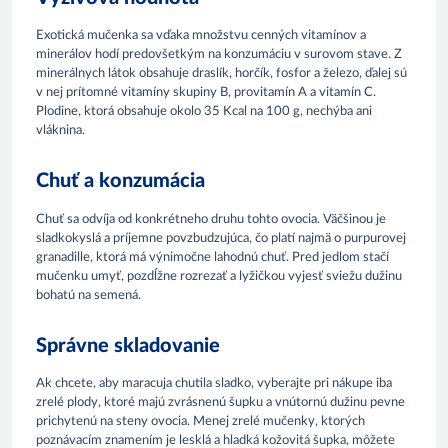
Exotická mučenka sa vďaka množstvu cenných vitamínov a
minerálov hodí predovšetkým na konzumáciu v surovom stave. Z
minerálnych látok obsahuje draslík, horčík, fosfor a železo, ďalej sú
v nej prítomné vitamíny skupiny B, provitamín A a vitamín C.
Plodine, ktorá obsahuje okolo 35 Kcal na 100 g, nechýba ani
vláknina.
Chuť a konzumácia
Chuť sa odvíja od konkrétneho druhu tohto ovocia. Väčšinou je
sladkokyslá a príjemne povzbudzujúca, čo platí najmä o purpurovej
granadille, ktorá má výnimočne lahodnú chuť. Pred jedlom stačí
mučenku umyť, pozdĺžne rozrezať a lyžičkou vyjesť sviežu dužinu
bohatú na semená.
Správne skladovanie
Ak chcete, aby maracuja chutila sladko, vyberajte pri nákupe iba
zrelé plody, ktoré majú zvrásnenú šupku a vnútornú dužinu pevne
prichytenú na steny ovocia. Menej zrelé mučenky, ktorých
poznávacím znamením je lesklá a hladká kožovitá šupka, môžete