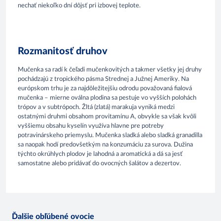
nechať niekoľko dní dôjsť pri izbovej teplote.
Rozmanitosť druhov
Mučenka sa radí k čeľadi mučenkovitých a takmer všetky jej druhy
pochádzajú z tropického pásma Strednej a Južnej Ameriky. Na
európskom trhu je za najdôležitejšiu odrodu považovaná fialová
mučenka – mierne oválna plodina sa pestuje vo vyšších polohách
trópov a v subtrópoch. Žltá (zlatá) marakuja vyniká medzi
ostatnými druhmi obsahom provitamínu A, obvykle sa však kvôli
vyššiemu obsahu kyselín využíva hlavne pre potreby
potravinárskeho priemyslu. Mučenka sladká alebo sladká granadilla
sa naopak hodí predovšetkým na konzumáciu za surova. Dužina
týchto okrúhlych plodov je lahodná a aromatická a dá sa jesť
samostatne alebo pridávať do ovocných šalátov a dezertov.
Ďalšie obľúbené ovocie