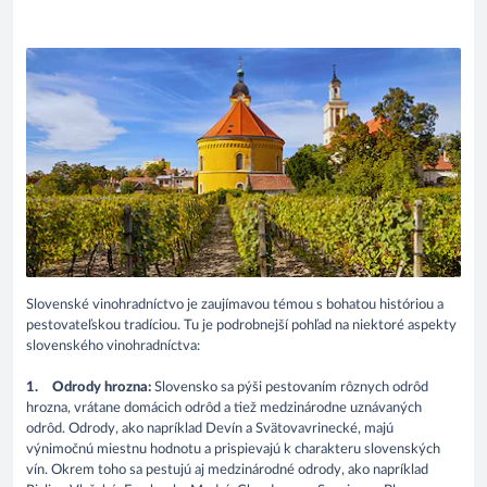
Slovenské vinohradníctvo je zaujímavou témou s bohatou históriou a
pestovateľskou tradíciou. Tu je podrobnejší pohľad na niektoré aspekty
slovenského vinohradníctva:
1.
Odrody hrozna:
Slovensko sa pýši pestovaním rôznych odrôd
hrozna, vrátane domácich odrôd a tiež medzinárodne uznávaných
odrôd. Odrody, ako napríklad Devín a Svätovavrinecké, majú
výnimočnú miestnu hodnotu a prispievajú k charakteru slovenských
vín. Okrem toho sa pestujú aj medzinárodné odrody, ako napríklad