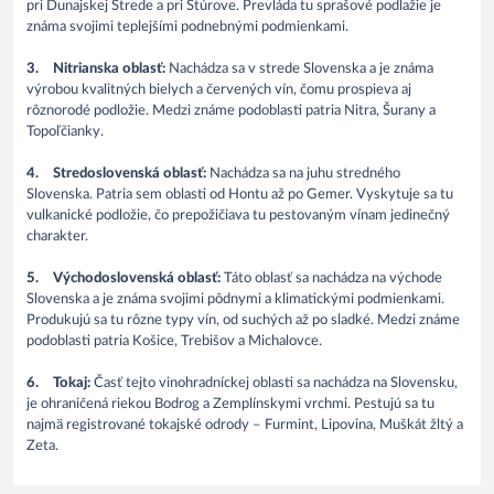
pri Dunajskej Strede a pri Štúrove. Prevláda tu sprašové podlažie je
známa svojimi teplejšími podnebnými podmienkami.
3.
Nitrianska oblasť:
Nachádza sa v strede Slovenska a je známa
výrobou kvalitných bielych a červených vín, čomu prospieva aj
rôznorodé podložie. Medzi známe podoblasti patria Nitra, Šurany a
Topoľčianky.
4.
Stredoslovenská oblasť:
Nachádza sa na juhu stredného
Slovenska. Patria sem oblasti od Hontu až po Gemer. Vyskytuje sa tu
vulkanické podložie, čo prepožičiava tu pestovaným vínam jedinečný
charakter.
5.
Východoslovenská oblasť:
Táto oblasť sa nachádza na východe
Slovenska a je známa svojimi pôdnymi a klimatickými podmienkami.
Produkujú sa tu rôzne typy vín, od suchých až po sladké. Medzi známe
podoblasti patria Košice, Trebišov a Michalovce.
6.
Tokaj:
Časť tejto vinohradníckej oblasti sa nachádza na Slovensku,
je ohraničená riekou Bodrog a Zemplínskymi vrchmi. Pestujú sa tu
najmä registrované tokajské odrody – Furmint, Lipovina, Muškát žltý a
Zeta.