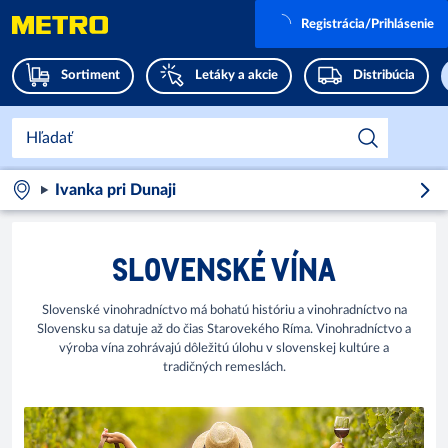
Registrácia/Prihlásenie
Sortiment
Letáky a akcie
Distribúcia
Ivanka pri Dunaji
SLOVENSKÉ VÍNA
Slovenské vinohradníctvo má bohatú históriu a vinohradníctvo na
Slovensku sa datuje až do čias Starovekého Ríma. Vinohradníctvo a
výroba vína zohrávajú dôležitú úlohu v slovenskej kultúre a
tradičných remeslách.