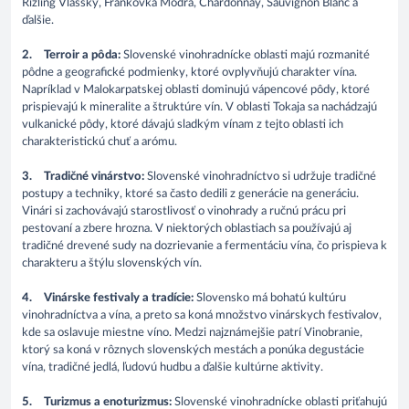
Rizling Vlašský, Frankovka Modrá, Chardonnay, Sauvignon Blanc a
ďalšie.
2.
Terroir a pôda:
Slovenské vinohradnícke oblasti majú rozmanité
pôdne a geografické podmienky, ktoré ovplyvňujú charakter vína.
Napríklad v Malokarpatskej oblasti dominujú vápencové pôdy, ktoré
prispievajú k mineralite a štruktúre vín. V oblasti Tokaja sa nachádzajú
vulkanické pôdy, ktoré dávajú sladkým vínam z tejto oblasti ich
charakteristickú chuť a arómu.
3.
Tradičné vinárstvo:
Slovenské vinohradníctvo si udržuje tradičné
postupy a techniky, ktoré sa často dedili z generácie na generáciu.
Vinári si zachovávajú starostlivosť o vinohrady a ručnú prácu pri
pestovaní a zbere hrozna. V niektorých oblastiach sa používajú aj
tradičné drevené sudy na dozrievanie a fermentáciu vína, čo prispieva k
charakteru a štýlu slovenských vín.
4.
Vinárske festivaly a tradície:
Slovensko má bohatú kultúru
vinohradníctva a vína, a preto sa koná množstvo vinárskych festivalov,
kde sa oslavuje miestne víno. Medzi najznámejšie patrí Vinobranie,
ktorý sa koná v rôznych slovenských mestách a ponúka degustácie
vína, tradičné jedlá, ľudovú hudbu a ďalšie kultúrne aktivity.
5.
Turizmus a enoturizmus:
Slovenské vinohradnícke oblasti priťahujú