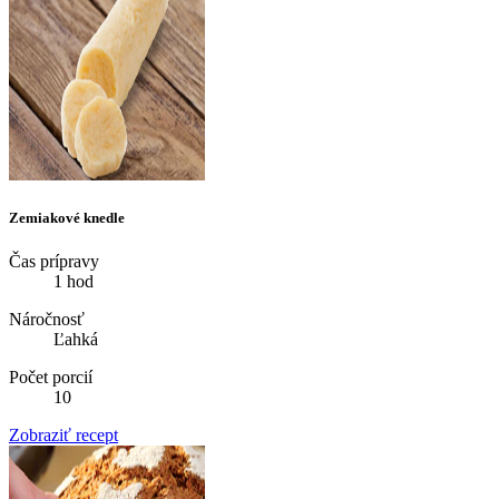
Zemiakové knedle
Čas prípravy
1 hod
Náročnosť
Ľahká
Počet porcií
10
Zobraziť recept