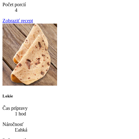
Počet porcií
4
Zobraziť recept
Lokše
Čas prípravy
1 hod
Náročnosť
Ľahká