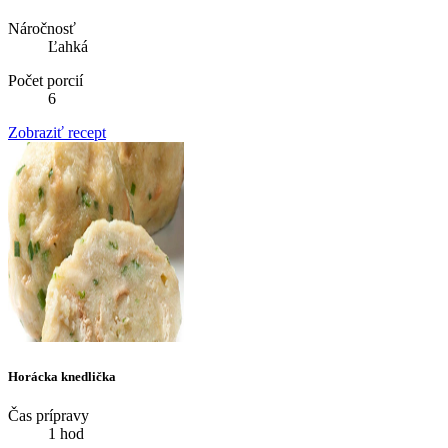
Náročnosť
Ľahká
Počet porcií
6
Zobraziť recept
Horácka knedlička
Čas prípravy
1 hod