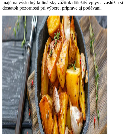
majú na výsledný kulinársky zážitok dôležitý vplyv a zaslúžia si
dostatok pozornosti pri výbere, príprave aj podávaní.