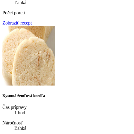
Ľahká
Počet porcií
Zobraziť recept
Kysnutá žemľová knedľa
Čas prípravy
1 hod
Náročnosť
Ľahká