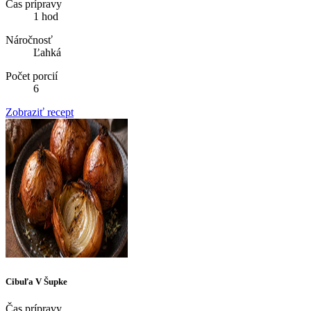
Čas prípravy
1 hod
Náročnosť
Ľahká
Počet porcií
6
Zobraziť recept
Cibuľa V Šupke
Čas prípravy