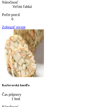
Náročnosť
Veľmi ľahká
Počet porcií
6
Zobraziť recept
Karlovarská knedľa
Čas prípravy
1 hod
Náročnosť