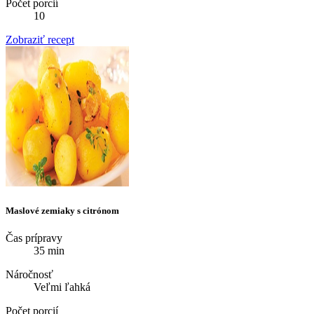
Počet porcií
10
Zobraziť recept
Maslové zemiaky s citrónom
Čas prípravy
35 min
Náročnosť
Veľmi ľahká
Počet porcií