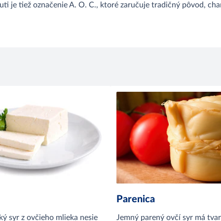
i je tiež označenie A. O. C., ktoré zaručuje tradičný pôvod, cha
Parenica
ý syr z ovčieho mlieka nesie
Jemný parený ovčí syr má tvar