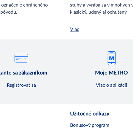
 označenie chráneného
stuhy a vyrába sa v mnohých 
 pôvodu.
klasický, údený aj ochutený.
Viac
taňte sa zákazníkom
Moje METRO
Registrovať sa
Viac o aplikácii
Užitočné odkazy
O
Bonusový program