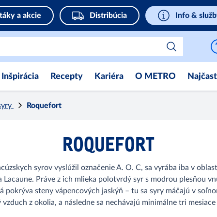
táky a akcie
Distribúcia
Info & služ
Inšpirácia
Recepty
Kariéra
O METRO
Najčast
syry
Roquefort
ROQUEFORT
ncúzskych syrov vyslúžil označenie A. O. C, sa vyrába iba v obl
Lacaune. Práve z ich mlieka polotvrdý syr s modrou plesňou vnú
rá pokrýva steny vápencových jaskýň – tu sa syry máčajú v soľnom
 vzduch z okolia, a následne sa nechávajú minimálne tri mesiace 