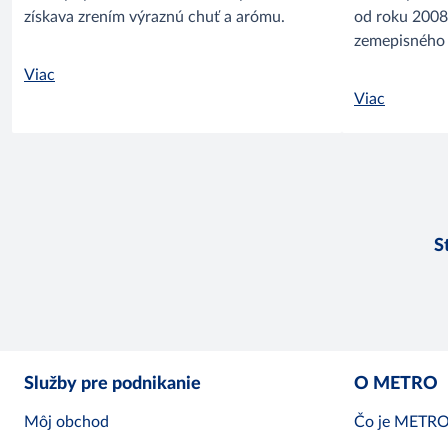
získava zrením výraznú chuť a arómu.
od roku 2008
zemepisného
Viac
Viac
S
Služby pre podnikanie
O METRO
Môj obchod
Čo je METR