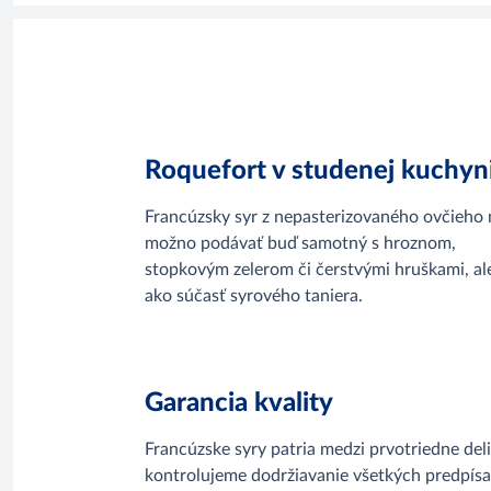
Roquefort v studenej kuchyn
Francúzsky syr z nepasterizovaného ovčieho 
možno podávať buď samotný s hroznom,
stopkovým zelerom či čerstvými hruškami, al
ako súčasť syrového taniera.
Garancia kvality
Francúzske syry patria medzi prvotriedne de
kontrolujeme dodržiavanie všetkých predpísan