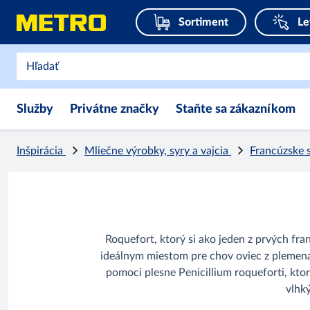
Sortiment
Le
Služby
Privátne značky
Staňte sa zákazníkom
Inšpirácia
Mliečne výrobky, syry a vajcia
Francúzske 
Roquefort, ktorý si ako jeden z prvých fra
ideálnym miestom pre chov oviec z plemena 
pomoci plesne Penicillium roqueforti, kto
vlhký