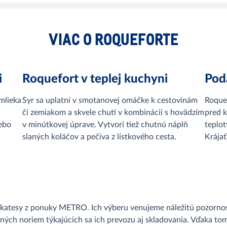
VIAC O ROQUEFORTE
i
Roquefort v teplej kuchyni
Pod
mlieka
Syr sa uplatní v smotanovej omáčke k cestovinám
Roquef
či zemiakom a skvele chutí v kombinácii s hovädzím
pred 
ebo
v minútkovej úprave. Vytvorí tiež chutnú náplň
teplot
slaných koláčov a pečiva z lístkového cesta.
Krájať
likatesy z ponuky METRO. Ich výberu venujeme náležitú pozornos
ých noriem týkajúcich sa ich prevozu aj skladovania. Vďaka tom