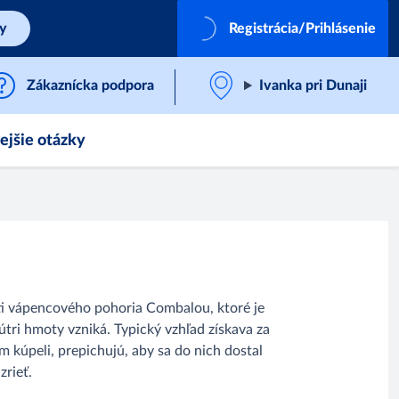
by
Registrácia/Prihlásenie
Zákaznícka podpora
Ivanka pri Dunaji
ejšie otázky
asti vápencového pohoria Combalou, ktoré je
tri hmoty vzniká. Typický vzhľad získava za
 kúpeli, prepichujú, aby sa do nich dostal
zrieť.