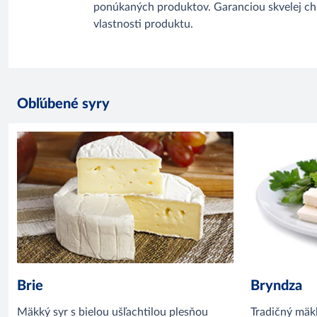
ponúkaných produktov. Garanciou skvelej chut
vlastnosti produktu.
Obľúbené syry
Brie
Bryndza
Mäkký syr s bielou ušľachtilou plesňou
Tradičný mäkk