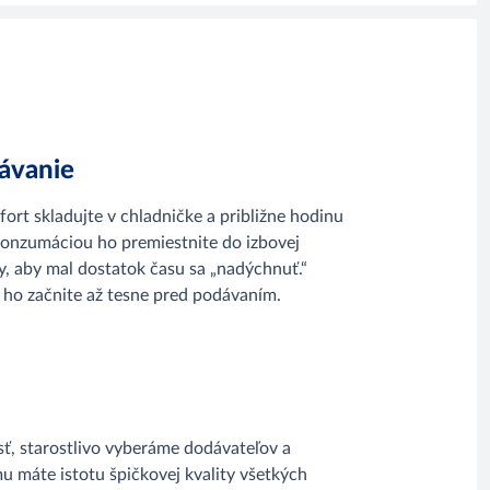
ávanie
ort skladujte v chladničke a približne hodinu
konzumáciou ho premiestnite do izbovej
y, aby mal dostatok času sa „nadýchnuť.“
 ho začnite až tesne pred podávaním.
ť, starostlivo vyberáme dodávateľov a
u máte istotu špičkovej kvality všetkých