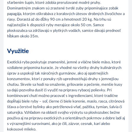
sfarbením šupín, ktoré zdobia prerušované modré pruhy.
Dominantným znakom sú zrastené tvrdé zuby pripomínajúce zobák
papagája, ktorým oškrabáva z koralových útesov drobných živočíchov a
riasy. Dorastá až do dĺžky 90 cm a hmotnosti 20 kg. Na trhu sú
najčastejšie k dispozícii ryby merajúce okolo 50 cm. Samce
ploskozubca sa zdržiavajú v plytkých vodách, samice dávajú prednosť
hĺbkam okolo 35m.
Využitie
Exotická ryba poskytuje znamenité, jemné a vláčne biele mäso, ktoré
vzdialene pripomína kuracie. Je vhodné na všetky druhy kulinárskych
úprav a uspokojí tak náročných gurmánov, ako aj opatrnejších
konzumentov, ktorí z ponuky rýb uprednostňujú druhy s jemnejšou
chuťou. Skvele sa hodí na smaženie, grilovanie a pečenie, menšie kusy
sa dajú pozvoľna dusiť či využiť na prípravu rybacej polievky. Pri
kombinovaní chutí možno pracovať s ingredienciami, ktoré tradične
dopĺňajú biele ryby – soľ, čierne či biele korenie, maslo, rasca, citrónová
šťava a čerstvé bylinky ako petržlenová vňať, pažítka, tymian, šalvia či
saturejka. Vzhľadom na oblasti svojho výskytu sa ploskozubec bežne
používa aj na prípravu exotických a orientálnych pokrmov a dobre ladí aj
s výraznejšími surovinami, ako je čili, zázvor, cesnak, karí alebo
kokosové mlieko.