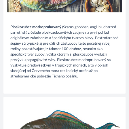
Ploskozubec modropruhovaný
(Scarus ghobban, angl. bluebarred
parrotfish) z čeľade ploskozubcovitých zaujme na prvý pohľad
originálnym zafarbením a špecifickým tvarom hlavy. Pestrofarebné
šupiny sú typické aj pre ďalších zástupcov tejto početnej rybej
rodiny pozostávajúcej z takmer 100 druhov, rovnako ako
špecifický tvar zubov, vďaka ktorým si ploskozubce vyslúžili
prezývku papagájovité ryby. Ploskozubec modropruhovaný sa
vyskytuje predovšetkým v tropických moriach, a to v oblasti
siahajúcej od Červeného mora cez Indický oceán až po
stredoamerické pobrežie Tichého oceánu.