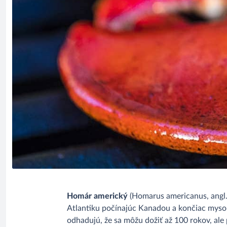
Homár americký
(Homarus americanus, angl. 
Atlantiku počínajúc Kanadou a končiac mysom
odhadujú, že sa môžu dožiť až 100 rokov, al