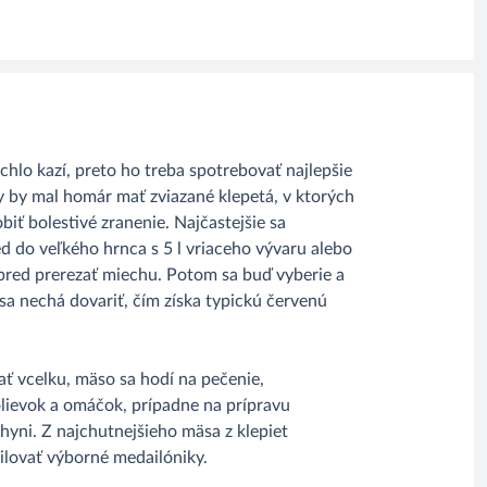
hlo kazí, preto ho treba spotrebovať najlepšie
y by mal homár mať zviazané klepetá, v ktorých
biť bolestivé zranenie. Najčastejšie sa
 do veľkého hrnca s 5 l vriaceho vývaru alebo
pred prerezať miechu. Potom sa buď vyberie a
 sa nechá dovariť, čím získa typickú červenú
 vcelku, mäso sa hodí na pečenie,
polievok a omáčok, prípadne na prípravu
yni. Z najchutnejšieho mäsa z klepiet
rilovať výborné medailóniky.