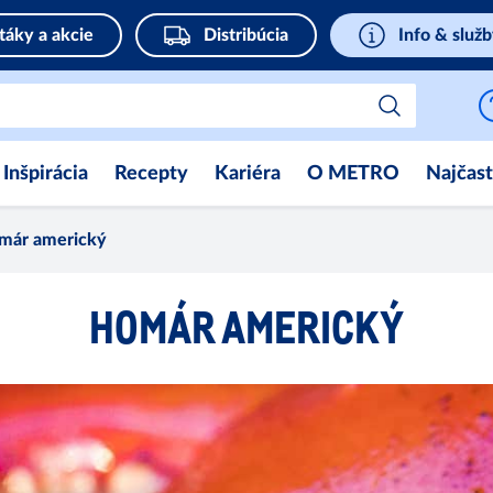
táky a akcie
Distribúcia
Info & služ
Inšpirácia
Recepty
Kariéra
O METRO
Najčast
már americký
HOMÁR AMERICKÝ