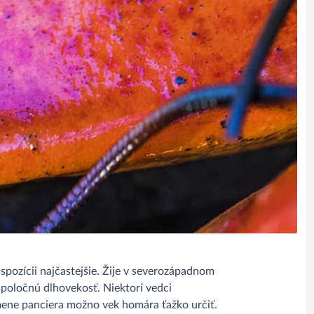
spozícii najčastejšie. Žije v severozápadnom
poločnú dlhovekosť. Niektorí vedci
ýmene panciera možno vek homára ťažko určiť.