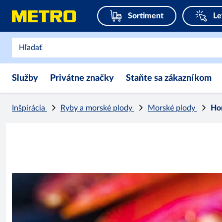
Sortiment
Le
Služby
Privátne značky
Staňte sa zákazníkom
Inšpirácia
Ryby a morské plody
Morské plody
Ho