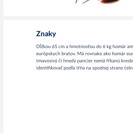
Znaky
Dĺžkou 65 cm a hmotnosťou do 6 kg homár ame
európskych bratov. Má rovnako ako homár euró
tmavosivý či hnedý pancier nemá fŕkanú kresb
identifikovať podľa tŕňa na spodnej strane če