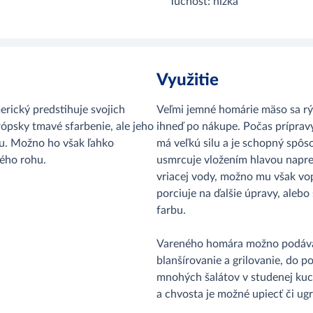
Tučnosť: nízka
Využitie
rický predstihuje svojich
Veľmi jemné homárie mäso sa rýc
psky tmavé sfarbenie, ale jeho
ihneď po nákupe. Počas príprav
u. Možno ho však ľahko
má veľkú silu a je schopný spôso
lného rohu.
usmrcuje vložením hlavou napred
vriacej vody, možno mu však vo
porciuje na ďalšie úpravy, alebo
farbu.
Vareného homára možno podávať
blanšírovanie a grilovanie, do 
mnohých šalátov v studenej kuch
a chvosta je možné upiecť či ug