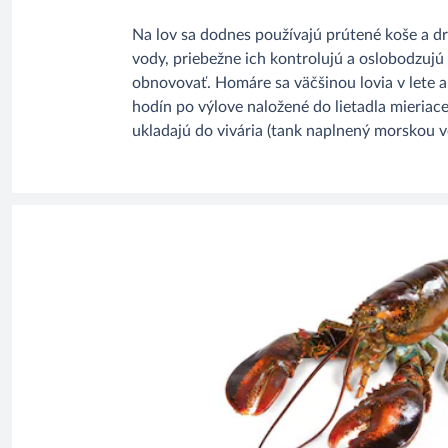
Na lov sa dodnes používajú prútené koše a drô
vody, priebežne ich kontrolujú a oslobodzujú
obnovovať. Homáre sa väčšinou lovia v lete 
hodín po výlove naložené do lietadla mieriac
ukladajú do vivária (tank naplnený morskou v