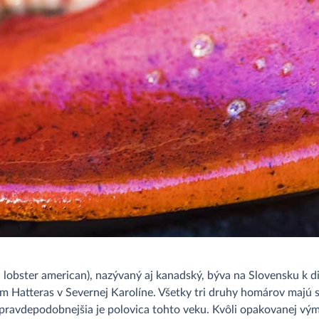
lobster american), nazývaný aj kanadský, býva na Slovensku k di
 Hatteras v Severnej Karolíne. Všetky tri druhy homárov majú s
e pravdepodobnejšia je polovica tohto veku. Kvôli opakovanej v