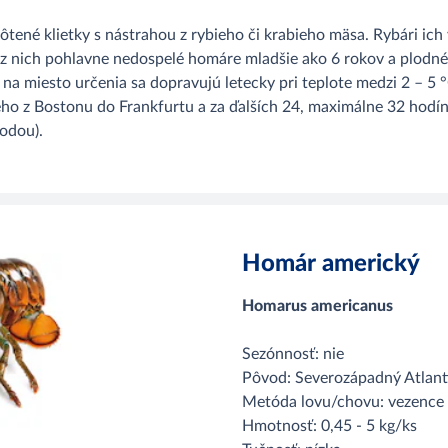
tené klietky s nástrahou z rybieho či krabieho mäsa. Rybári ich 
 z nich pohlavne nedospelé homáre mladšie ako 6 rokov a plodné
a na miesto určenia sa dopravujú letecky pri teplote medzi 2 –
eho z Bostonu do Frankfurtu a za ďalších 24, maximálne 32 hodín
odou).
Homár americký
Homarus americanus
Sezónnosť: nie
Pôvod: Severozápadný Atlan
Metóda lovu/chovu: vezence 
Hmotnosť: 0,45 - 5 kg/ks