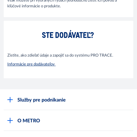
však môžete pri vybraných rybách jednoducho zistiť ich pôvod a
kľúčové informácie o produkte.
STE DODÁVATEĽ?
Zistite, ako zdieľať údaje a zapojiť sa do systému PRO TRACE.
Informácie pre dodávateľov
Služby pre podnikanie
Môj obchod
O METRO
Karty bezpečnostných údajov
Čo je METRO