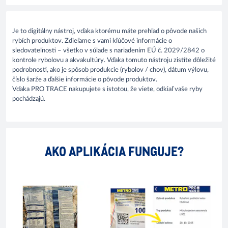
Je to digitálny nástroj, vďaka ktorému máte prehľad o pôvode našich
rybích produktov. Zdieľame s vami kľúčové informácie o
sledovateľnosti – všetko v súlade s nariadením EÚ č. 2029/2842 o
kontrole rybolovu a akvakultúry. Vďaka tomuto nástroju zistíte dôležité
podrobnosti, ako je spôsob produkcie (rybolov / chov), dátum výlovu,
číslo šarže a ďalšie informácie o pôvode produktov.
Vďaka PRO TRACE nakupujete s istotou, že viete, odkiaľ vaše ryby
pochádzajú.
AKO APLIKÁCIA FUNGUJE?