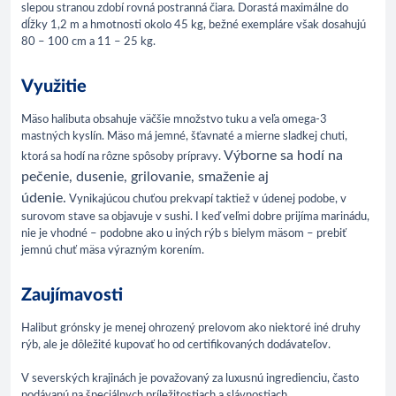
slepou stranou zdobí rovná postranná čiara. Dorastá maximálne do
dĺžky 1,2 m a hmotnosti okolo 45 kg, bežné exempláre však dosahujú
80 – 100 cm a 11 – 25 kg.
Využitie
Mäso halibuta obsahuje väčšie množstvo tuku a veľa omega-3
mastných kyslín. Mäso má jemné, šťavnaté a mierne sladkej chuti,
Výborne sa hodí na
ktorá sa hodí na rôzne spôsoby prípravy.
pečenie, dusenie, grilovanie, smaženie aj
údenie.
Vynikajúcou chuťou prekvapí taktiež v údenej podobe, v
surovom stave sa objavuje v sushi. I keď veľmi dobre prijíma marinádu,
nie je vhodné – podobne ako u iných rýb s bielym mäsom – prebiť
jemnú chuť mäsa výrazným korením.
Zaujímavosti
Halibut grónsky je menej ohrozený prelovom ako niektoré iné druhy
rýb, ale je dôležité kupovať ho od certifikovaných dodávateľov.
V severských krajinách je považovaný za luxusnú ingredienciu, často
podávanú na špeciálnych príležitostiach a slávnostiach.