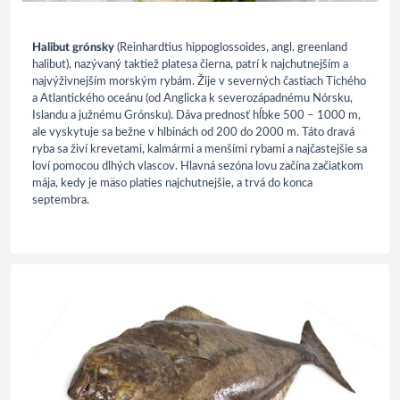
Halibut grónsky
(Reinhardtius hippoglossoides, angl. greenland
halibut), nazývaný taktiež platesa čierna, patrí k najchutnejším a
najvýživnejším morským rybám. Žije v severných častiach Tichého
a Atlantického oceánu (od Anglicka k severozápadnému Nórsku,
Islandu a južnému Grónsku). Dáva prednosť hĺbke 500 – 1000 m,
ale vyskytuje sa bežne v hlbinách od 200 do 2000 m. Táto dravá
ryba sa živí krevetami, kalmármi a menšími rybami a najčastejšie sa
loví pomocou dlhých vlascov. Hlavná sezóna lovu začína začiatkom
mája, kedy je mäso platies najchutnejšie, a trvá do konca
septembra.