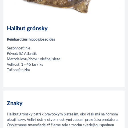
Halibut grónsky
Reinhardtius hippoglossoides
Sezónnosť: nie
Pôvod: SZ Atlantik
Metóda lovu/chovu: vlečnej siete
Veľkosť: 1 - 45 kg / ks
Tučnosť: nízka
Znaky
Halibut grónsky patrí k pravookým platesám, oko však má na hornom
okraji hlavy. Veľký ústny otvor s ostrými zubami prezrádza predátora.
Obojstranne tmavošedé až čierne telo s trochu svetlejšou spodnou