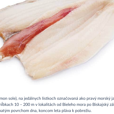
emon sole), na jedálnych lístkoch označovaná ako pravý morský jaz
ĺbkach 10 – 200 m v lokalitách od Bieleho mora po Biskajský záli
alnatým povrchom dna, koncom leta pláva k pobrežiu.