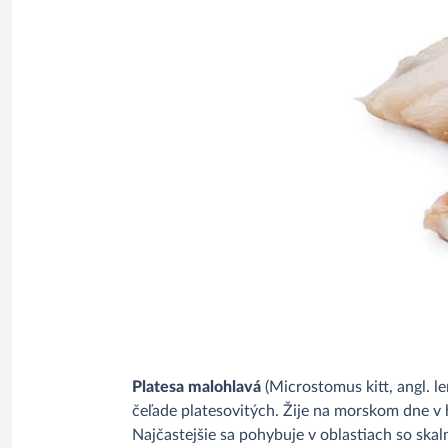
Platesa malohlavá
(Microstomus kitt, angl. l
čeľade platesovitých. Žije na morskom dne v h
Najčastejšie sa pohybuje v oblastiach so sk