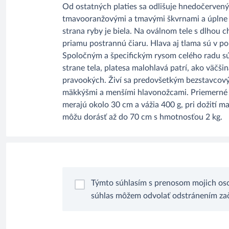
Od ostatných platies sa odlišuje hnedočervený
tmavooranžovými a tmavými škvrnami a úplne 
strana ryby je biela. Na oválnom tele s dlhou 
priamu postrannú čiaru. Hlava aj tlama sú v po
Spoločným a špecifickým rysom celého radu sú
strane tela, platesa malohlavá patrí, ako väčši
pravookých. Živí sa predovšetkým bezstavcový
mäkkýšmi a menšími hlavonožcami. Priemerné 
merajú okolo 30 cm a vážia 400 g, pri dožití 
môžu dorásť až do 70 cm s hmotnosťou 2 kg.
Týmto súhlasím s prenosom mojich oso
súhlas môžem odvolať odstránením zači