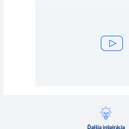
Ďalšia inšpirácia