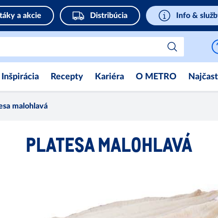
táky a akcie
Distribúcia
Info & služ
Inšpirácia
Recepty
Kariéra
O METRO
Najčast
esa malohlavá
PLATESA MALOHLAVÁ