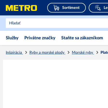
Sortiment
Le
Služby
Privátne značky
Staňte sa zákazníkom
Inšpirácia
Ryby a morské plody
Morské ryby
Plat