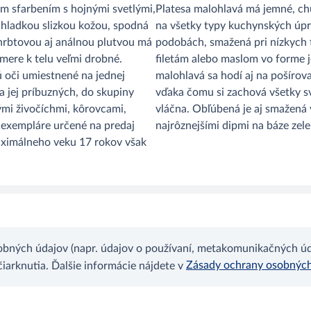
m sfarbením s hojnými svetlými,
Platesa malohlavá má jemné, ch
hladkou slizkou kožou, spodná
na všetky typy kuchynských úpr
chrbtovou aj análnou plutvou má
podobách, smažená pri nízkych 
mere k telu veľmi drobné.
filetám alebo maslom vo forme j
 oči umiestnené na jednej
malohlavá sa hodí aj na pošírov
na jej príbuzných, do skupiny
vďaka čomu si zachová všetky s
mi živočíchmi, kôrovcami,
vláčna. Obľúbená je aj smažená 
exempláre určené na predaj
najrôznejšími dipmi na báze zele
maximálneho veku 17 rokov však
bných údajov (napr. údajov o používaní, metakomunikačných úda
Zásady ochrany osobnýc
arknutia. Ďalšie informácie nájdete v