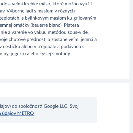
udé a veľmi krehké mäso, ktoré možno využiť
av. Výborne ladí s maslom v rôznych
teplotách, s bylinkovým maslom ku grilovaným
emnej omáčky (beuerre blanc). Platesa
anie a varenie vo vákuu metódou sous-vide,
voje chuťové prednosti a zostane veľmi jemná a
v cestíčku alebo v trojobale a podávaná s
niny, jogurtu alebo kyslej smotany.
jov) do spoločnosti Google LLC. Svoj
h údajov METRO