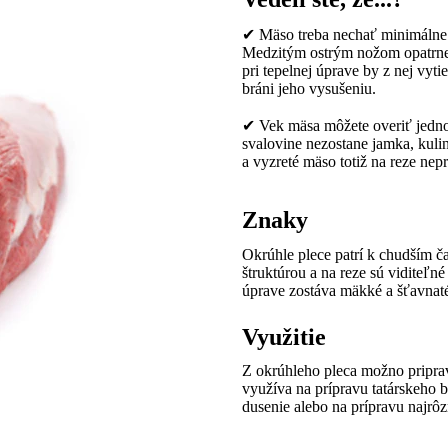
✔ Mäso treba nechať minimálne h
Medzitým ostrým nožom opatrne o
pri tepelnej úprave by z nej vyt
bráni jeho vysušeniu.
✔ Vek mäsa môžete overiť jedno
svalovine nezostane jamka, kuli
a vyzreté mäso totiž na reze nepr
Znaky
Okrúhle plece patrí k chudším č
štruktúrou a na reze sú viditeľn
úprave zostáva mäkké a šťavnat
Využitie
Z okrúhleho pleca možno priprav
využíva na prípravu tatárskeho bi
dusenie alebo na prípravu najrôz