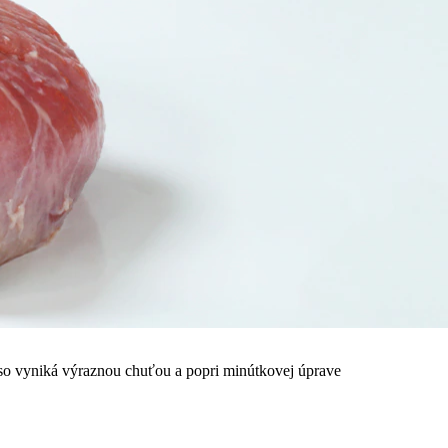
äso vyniká výraznou chuťou a popri minútkovej úprave