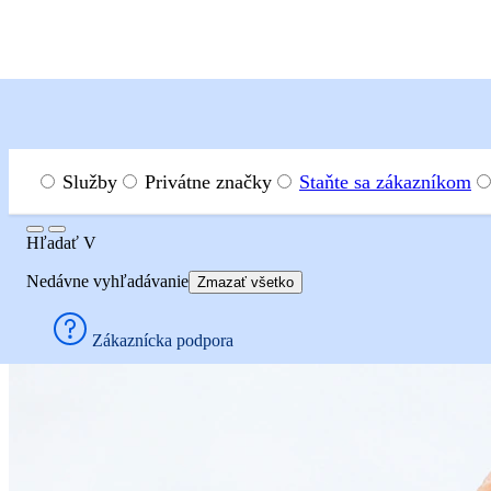
Menu
Hľadať
Služby
Privátne značky
Staňte sa zákazníkom
Hľadať
Hľadať
V
Inšpirácia
Mäso a hydina
Steakové mäso
Chuck ten
Nedávne vyhľadávanie
Zmazať všetko
Chuck tender
Zákaznícka podpora