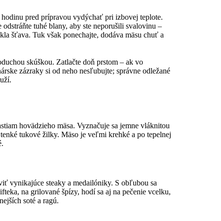
odinu pred prípravou vydýchať pri izbovej teplote.
dstráňte tuhé blany, aby ste neporušili svalovinu –
iekla šťava. Tuk však ponechajte, dodáva mäsu chuť a
duchou skúškou. Zatlačte doň prstom – ak vo
nárske zázraky si od neho nesľubujte; správne odležané
uží.
astiam hovädzieho mäsa. Vyznačuje sa jemne vláknitou
é tenké tukové žilky. Mäso je veľmi krehké a po tepelnej
é.
iť vynikajúce steaky a medailóniky. S obľubou sa
fteka, na grilované špízy, hodí sa aj na pečenie vcelku,
nejších soté a ragú.