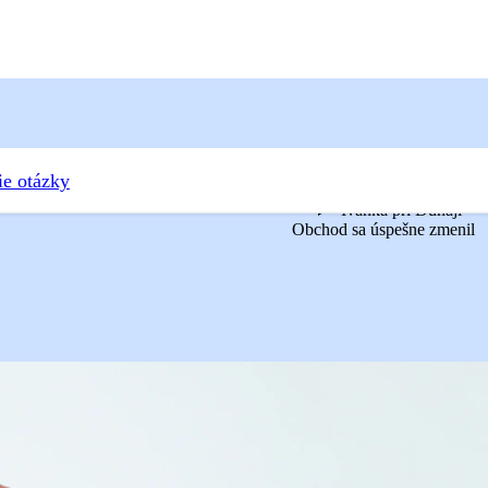
ie otázky
Ivanka pri Dunaji
Obchod sa úspešne zmenil