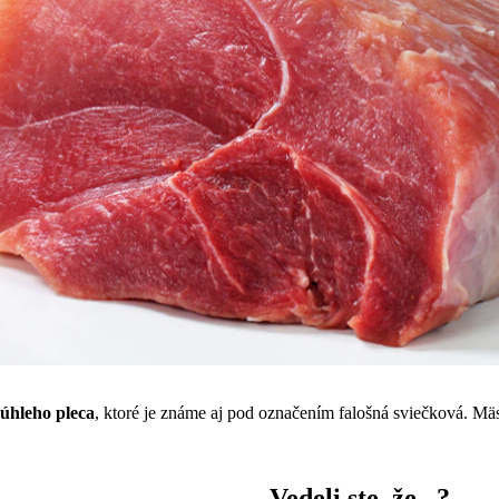
úhleho pleca
, ktoré je známe aj pod označením falošná sviečková. M
Vedeli ste, že...?