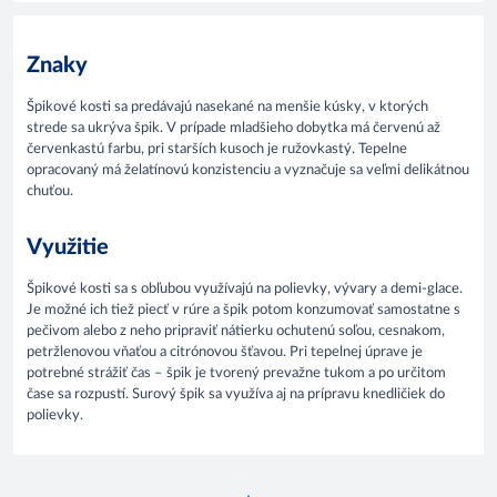
Znaky
Špikové kosti sa predávajú nasekané na menšie kúsky, v ktorých
strede sa ukrýva špik. V prípade mladšieho dobytka má červenú až
červenkastú farbu, pri starších kusoch je ružovkastý. Tepelne
opracovaný má želatínovú konzistenciu a vyznačuje sa veľmi delikátnou
chuťou.
Využitie
Špikové kosti sa s obľubou využívajú na polievky, vývary a demi-glace.
Je možné ich tiež piecť v rúre a špik potom konzumovať samostatne s
pečivom alebo z neho pripraviť nátierku ochutenú soľou, cesnakom,
petržlenovou vňaťou a citrónovou šťavou. Pri tepelnej úprave je
potrebné strážiť čas – špik je tvorený prevažne tukom a po určitom
čase sa rozpustí. Surový špik sa využíva aj na prípravu knedličiek do
polievky.