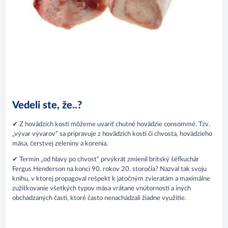
Vedeli ste, že..?
✔ Z hovädzích kostí môžeme uvariť chutné hovädzie consommé. Tzv.
„vývar vývarov“ sa pripravuje z hovädzích kostí či chvosta, hovädzieho
mäsa, čerstvej zeleniny a korenia.
✔ Termín „od hlavy po chvost“ prvýkrát zmienil britský šéfkuchár
Fergus Henderson na konci 90. rokov 20. storočia? Nazval tak svoju
knihu, v ktorej propagoval rešpekt k jatočným zvieratám a maximálne
zužitkovanie všetkých typov mäsa vrátane vnútorností a iných
obchádzaných častí, ktoré často nenachádzali žiadne využitie.