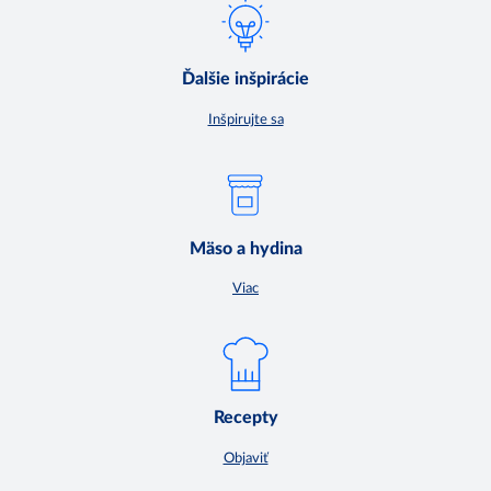
Ďalšie inšpirácie
Inšpirujte sa
Mäso a hydina
Viac
Recepty
Objaviť