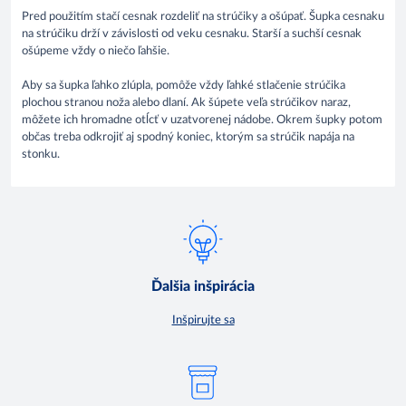
Pred použitím stačí cesnak rozdeliť na strúčiky a ošúpať. Šupka cesnaku
na strúčiku drží v závislosti od veku cesnaku. Starší a suchší cesnak
ošúpeme vždy o niečo ľahšie.
Aby sa šupka ľahko zlúpla, pomôže vždy ľahké stlačenie strúčika
plochou stranou noža alebo dlaní. Ak šúpete veľa strúčikov naraz,
môžete ich hromadne otĺcť v uzatvorenej nádobe. Okrem šupky potom
občas treba odkrojiť aj spodný koniec, ktorým sa strúčik napája na
stonku.
Ďalšia inšpirácia
Inšpirujte sa