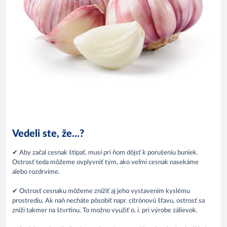
Vedeli ste, že...?
✔ Aby začal cesnak štípať, musí pri ňom dôjsť k porušeniu buniek.
Ostrosť teda môžeme ovplyvniť tým, ako veľmi cesnak nasekáme
alebo rozdrvíme.
✔ Ostrosť cesnaku môžeme znížiť aj jeho vystavením kyslému
prostrediu. Ak naň necháte pôsobiť napr. citrónovú šťavu, ostrosť sa
zníži takmer na štvrtinu. To možno využiť o. i. pri výrobe zálievok.