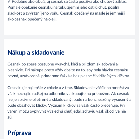
✔ Podobne ako cibuľa, aj cesnak sa často používa ako chuťový základ.
Pomalé opekanie cesnaku na tuku zjemní jeho ostrú chuť, posilní
sladkosť a zvýrazní jeho vôňu. Cesnak opečený na masle je jemnejší
ako cesnak opečený na oleji.
Nákup a skladovanie
Cesnak po zbere postupne vysychá, klíči a pri zlom skladovaní aj
plesnivie. Pri nákupe preto vždy dbajte na to, aby bola hlávka cesnaku
pevná, uzatvorená, primerane ťažká a bez plesne či viditeľných klíčkov.
Cesnaku je najlepšie v chlade a v tme. Skladovanie väčšieho množstva
však nechajte radšej na odborníkov a kupujte ho priebežne. Ak cesnak
nie je správne ošetrený a skladovaný, bude na konci sezóny vysušený a
bude obsahovať klíčky. Význam klíčkov sa však často preceňuje. Pri
varení môžu ovplyvniť výslednú chuť jedál, zdraviu však škodlivé nie
sú.
Príprava