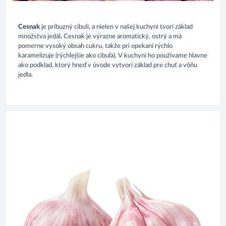
Cesnak
 je p
r
íbuzný cibuli, a
nielen
 v naš
ej
 kuchyni tvo
r
í základ 
množstva
jedál
.
Cesnak
 je výrazn
e
 aromatický, 
ostrý
 a má 
pom
e
rn
e
 vysoký obsah cukru, takže p
r
i 
opekan
í 
rýchl
o
karamelizuje (
rýchlejšie
ako
 cibu
ľa
). V kuchyni ho používame hlavne 
ako podklad, ktorý hneď v úvode vytvorí základ pre chuť a vôňu 
jedla.