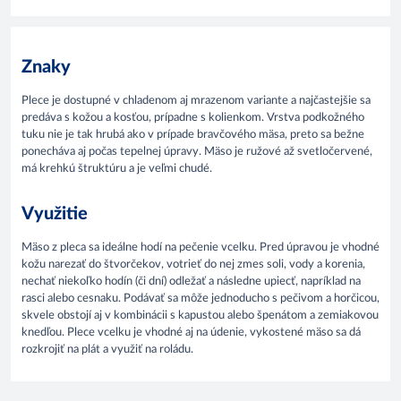
Znaky
Plece je dostupné v chladenom aj mrazenom variante a najčastejšie sa
predáva s kožou a kosťou, prípadne s kolienkom. Vrstva podkožného
tuku nie je tak hrubá ako v prípade bravčového mäsa, preto sa bežne
ponecháva aj počas tepelnej úpravy. Mäso je ružové až svetločervené,
má krehkú štruktúru a je veľmi chudé.
Využitie
Mäso z pleca sa ideálne hodí na pečenie vcelku. Pred úpravou je vhodné
kožu narezať do štvorčekov, votrieť do nej zmes soli, vody a korenia,
nechať niekoľko hodín (či dní) odležať a následne upiecť, napríklad na
rasci alebo cesnaku. Podávať sa môže jednoducho s pečivom a horčicou,
skvele obstojí aj v kombinácii s kapustou alebo špenátom a zemiakovou
knedľou. Plece vcelku je vhodné aj na údenie, vykostené mäso sa dá
rozkrojiť na plát a využiť na roládu.