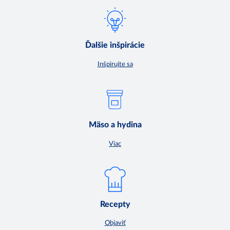
Ďalšie inšpirácie
Inšpirujte sa
Mäso a hydina
Viac
Recepty
Objaviť