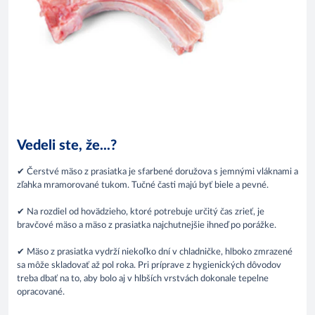
Vedeli ste, že...?
✔ Čerstvé mäso z prasiatka je sfarbené doružova s jemnými vláknami a
zľahka mramorované tukom. Tučné časti majú byť biele a pevné.
✔ Na rozdiel od hovädzieho, ktoré potrebuje určitý čas zrieť, je
bravčové mäso a mäso z prasiatka najchutnejšie ihneď po porážke.
✔ Mäso z prasiatka vydrží niekoľko dní v chladničke, hlboko zmrazené
sa môže skladovať až pol roka. Pri príprave z hygienických dôvodov
treba dbať na to, aby bolo aj v hlbších vrstvách dokonale tepelne
opracované.