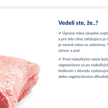
Vedeli ste, že..?
✔ Úprava mäsa zásadne ovplyv
a pre telo silne zaťažujúce je
je varené mäso so zeleninou. 
zázvor a pod.
✔ Pred niekoľkými rokmi bola 
vegetariánov sa po niekoľkýc
bielkovín z dôvodu vyskytujú
alebo vegetariánstvo dlhodob