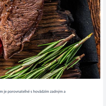
m je porovnateľné s hovädzím zadným a