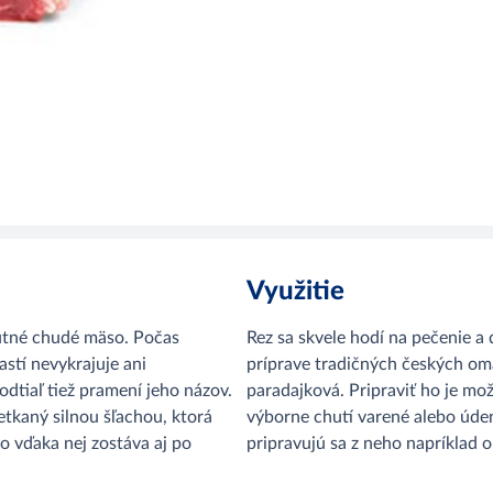
Využitie
utné chudé mäso. Počas
Rez sa skvele hodí na pečenie a
astí nevykrajuje ani
príprave tradičných českých om
odtiaľ tiež pramení jeho názov.
paradajková. Pripraviť ho je mož
tkaný silnou šľachou, ktorá
výborne chutí varené alebo úde
o vďaka nej zostáva aj po
pripravujú sa z neho napríklad 