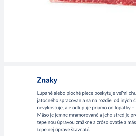
Znaky
Lúpané alebo ploché plece poskytuje veľmi ch
jatočného spracovania sa na rozdiel od iných č
nevykosťuje, ale odlupuje priamo od lopatky – 
Mäso je jemne mramorované a jeho stred je pre
tepelnou úpravou zmäkne a zrôsolovatie a mäs
tepelnej úprave šťavnaté.