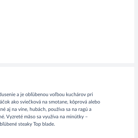
 dusenie a je obľúbenou voľbou kuchárov pri
áčok ako sviečková na smotane, kôprová alebo
né aj na víne, hubách, používa sa na ragú a
né. Vyzreté mäso sa využíva na minútky –
obľúbené steaky Top blade.