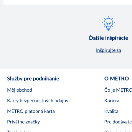
Ďalšie inšpirácie
Inšpirujte sa
Služby pre podnikanie
O METRO
Môj obchod
Čo je METR
Karty bezpečnostných údajov
Kariéra
METRO platobná karta
Kvalita
Privátne značky
Pre dodávate