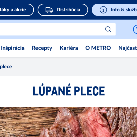
táky a akcie
Distribúcia
Info & služ
Inšpirácia
Recepty
Kariéra
O METRO
Najčast
plece
LÚPANÉ PLECE