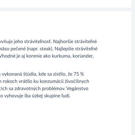
ňuje jeho stráviteľnosť. Najhoršie stráviteľné
 mäso pečené (napr. steak). Najlepšie stráviteľné
Vhodné je aj korenie ako kurkuma, koriander,
vykonaná štúdia, kde sa zistilo, že 75 %
h rokoch vrátilo ku konzumácii živočíšnych
cich sa zdravotných problémov. Vegánstvo
o vyhovuje iba úzkej skupine ľudí.