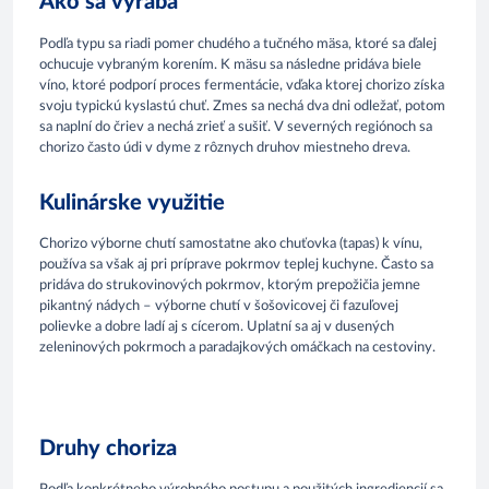
Ako sa vyrába
Podľa typu sa riadi pomer chudého a tučného mäsa, ktoré sa ďalej
ochucuje vybraným korením. K mäsu sa následne pridáva biele
víno, ktoré podporí proces fermentácie, vďaka ktorej chorizo získa
svoju typickú kyslastú chuť. Zmes sa nechá dva dni odležať, potom
sa naplní do čriev a nechá zrieť a sušiť. V severných regiónoch sa
chorizo často údi v dyme z rôznych druhov miestneho dreva.
Kulinárske využitie
Chorizo výborne chutí samostatne ako chuťovka (tapas) k vínu,
používa sa však aj pri príprave pokrmov teplej kuchyne. Často sa
pridáva do strukovinových pokrmov, ktorým prepožičia jemne
pikantný nádych – výborne chutí v šošovicovej či fazuľovej
polievke a dobre ladí aj s cícerom. Uplatní sa aj v dusených
zeleninových pokrmoch a paradajkových omáčkach na cestoviny.
Druhy choriza