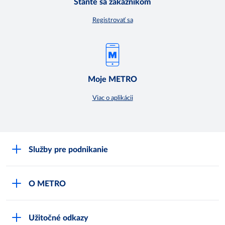
Staňte sa zákazníkom
Registrovať sa
Moje METRO
Viac o aplikácii
Služby pre podnikanie
Môj obchod
O METRO
Karty bezpečnostných údajov
Čo je METRO
METRO platobná karta
Užitočné odkazy