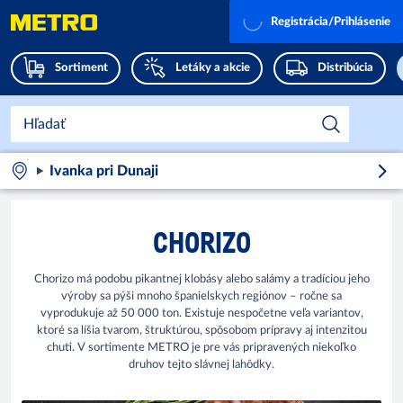
Registrácia/Prihlásenie
Sortiment
Letáky a akcie
Distribúcia
Ivanka pri Dunaji
CHORIZO
Chorizo má podobu pikantnej klobásy alebo salámy a tradíciou jeho
výroby sa pýši mnoho španielskych regiónov – ročne sa
vyprodukuje až 50 000 ton. Existuje nespočetne veľa variantov,
ktoré sa líšia tvarom, štruktúrou, spôsobom prípravy aj intenzitou
chuti. V sortimente METRO je pre vás pripravených niekoľko
druhov tejto slávnej lahôdky.