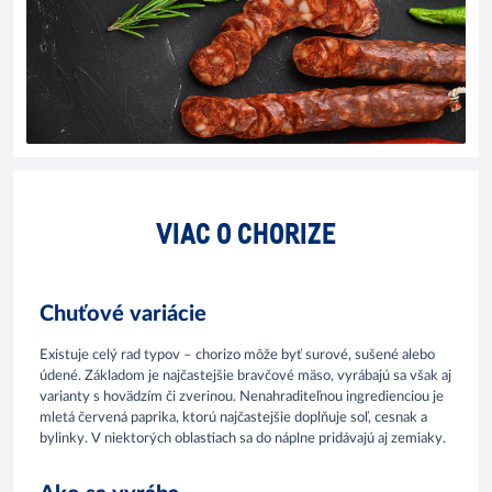
VIAC O CHORIZE
Chuťové variácie
Existuje celý rad typov – chorizo môže byť surové, sušené alebo
údené. Základom je najčastejšie bravčové mäso, vyrábajú sa však aj
varianty s hovädzím či zverinou. Nenahraditeľnou ingredienciou je
mletá červená paprika, ktorú najčastejšie doplňuje soľ, cesnak a
bylinky. V niektorých oblastiach sa do náplne pridávajú aj zemiaky.