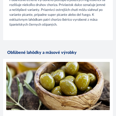
Podľa konkrétneho výrobného postupu a použitých ingrediencií sa
rozlišuje niekoľko druhov choriza. Prívlastok dulce označuje jemné
a neštipľavé varianty. Priaznivci ostrejších chutí môžu siahnuť po
variante picante, prípadne super picante alebo del fuego. K
exkluzívnym lahôdkam patrí chorizo ibérico vyrobené z mäsa
španielskych čiernych ošípaných.
Obľúbené lahôdky a mäsové výrobky