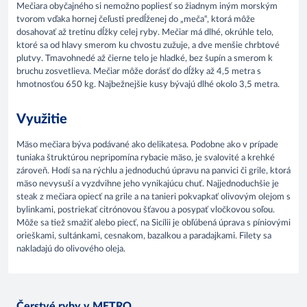
Mečiara obyčajného si nemožno popliesť so žiadnym iným morským
tvorom vďaka hornej čeľusti predĺženej do „meča“, ktorá môže
dosahovať až tretinu dĺžky celej ryby. Mečiar má dlhé, okrúhle telo,
ktoré sa od hlavy smerom ku chvostu zužuje, a dve menšie chrbtové
plutvy. Tmavohnedé až čierne telo je hladké, bez šupín a smerom k
bruchu zosvetlieva. Mečiar môže dorásť do dĺžky až 4,5 metra s
hmotnosťou 650 kg. Najbežnejšie kusy bývajú dlhé okolo 3,5 metra.
Využitie
Mäso mečiara býva podávané ako delikatesa. Podobne ako v prípade
tuniaka štruktúrou nepripomína rybacie mäso, je svalovité a krehké
zároveň. Hodí sa na rýchlu a jednoduchú úpravu na panvici či grile, ktorá
mäso nevysuší a vyzdvihne jeho vynikajúcu chuť. Najjednoduchšie je
steak z mečiara opiecť na grile a na tanieri pokvapkať olivovým olejom s
bylinkami, postriekať citrónovou šťavou a posypať vločkovou soľou.
Môže sa tiež smažiť alebo piecť, na Sicílii je obľúbená úprava s píniovými
orieškami, sultánkami, cesnakom, bazalkou a paradajkami. Filety sa
nakladajú do olivového oleja.
Čerstvé ryby v METRO