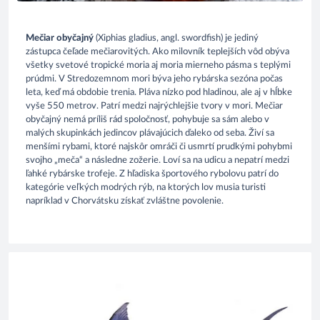
Mečiar obyčajný
(Xiphias gladius, angl. swordfish) je jediný
zástupca čeľade mečiarovitých. Ako milovník teplejších vôd obýva
všetky svetové tropické moria aj moria mierneho pásma s teplými
prúdmi. V Stredozemnom mori býva jeho rybárska sezóna počas
leta, keď má obdobie trenia. Pláva nízko pod hladinou, ale aj v hĺbke
vyše 550 metrov. Patrí medzi najrýchlejšie tvory v mori. Mečiar
obyčajný nemá príliš rád spoločnosť, pohybuje sa sám alebo v
malých skupinkách jedincov plávajúcich ďaleko od seba. Živí sa
menšími rybami, ktoré najskôr omráči či usmrtí prudkými pohybmi
svojho „meča“ a následne zožerie. Loví sa na udicu a nepatrí medzi
ľahké rybárske trofeje. Z hľadiska športového rybolovu patrí do
kategórie veľkých modrých rýb, na ktorých lov musia turisti
napríklad v Chorvátsku získať zvláštne povolenie.