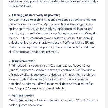
Zadržaniu vody pomáhajú aditíva identifikovateľné na obaloch, ako
E3xx alebo E4xx.
2. Glazing („nástrek vody na povrch“)
Krevety majú ako drobná mrazená živočíšna potravina tendenciu
vysychať/vymrazovať sa. Výrobcovia chránia tento typ tovaru
aplikáciou mrznúcej vodnej hmly/kúpeľa, ktorú aplikujú na jeho
povrch, a tým vzniká jemná ochrana ľadovým povrchom. Obvykle
ide o 5 – 10 % hmotnosti tovaru. Nástrek nad 10 % už indikuje
vylepšovanie ziskovej marže výrobcov. Podľa legislatívy EÚ má
riadne označený tovar na prednej strane obalu zreteľne viditeľnú
čistú hmotnosť kreviet bez nástreku.
3. Icing („námraza“)
Pri dlhodobom skladovaní sa môže namrazovať ľadová kôrka
(„sneh“) na povrch všetkých mrazených potravín. Väčšinou ide o
výsledok kolísania teploty pri skladovaní. Pri plochých výrobkoch
sa mu dá zabrániť vákuovým balením. Pri nákupe kreviet je
potrebné na námrazu dávať pozor, vzhľadom na ich krehkosť sa
nemôže použiť vákuové ochranné balenie.
4. Veľkosť kreviet
Dôležitým cenovým faktorom je veľkosť kreviet. Tá je definovaná
nasledujúcom spôsobom: