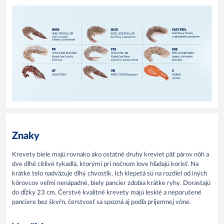
Znaky
Krevety biele majú rovnako ako ostatné druhy kreviet päť párov nôh a
dve dlhé citlivé tykadlá, ktorými pri nočnom love hľadajú korisť. Na
krátke telo nadväzuje dlhý chvostík. Ich klepetá sú na rozdiel od iných
kôrovcov veľmi nenápadné, biely pancier zdobia krátke ryhy. Dorastajú
do dĺžky 23 cm. Čerstvé kvalitné krevety majú lesklé a neporušené
panciere bez škvŕn, čerstvosť sa spozná aj podľa príjemnej vône.