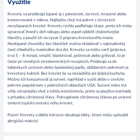
Využitie
Krevety sa predávajú lúpané aj s pancierom, čerstvé, mrazené alebo
konzervované v náleve. Najlepšiu chuť má pokrm z čerstvých
nevylúpaných kreviet. Krevety rýchlo podliehajú skaze, preto ich treba
spracovať ihneď v deň nákupu alebo aspoň oddeliť chúlostivejšie
hlavičky a použiť ich na vývar či prípravu krevetového masla.
Neolúpané chvostíky bez hlavičiek možno skladovať v najstudenšej
časti chladničky maximálne dva dni. Krevety sa môžu variť (príprava
trvá 5 – 8 minút), smažiť, blanšírovať, pošírovať alebo grilovať, čo je
časté pri mnohých stredomorských receptoch. Pridávajú sa do
talianskych cestovín alebo španielskej paelly, obľúbeným pokrmom je
krevetový kokteil. Bez kreviet by sa nezaobišla ani ázijská kuchyňa.
Možno ich konzumovať aj surové, napríklad v sushi alebo v ceviche,
pokrme populárnom v pobrežných oblastiach USA. Surové mäso má
vždy výraznejšiu chuť a tuhšiu konzistenciu, preto sa používa marináda
s prísadou citrónovej šťavy. Pokvapkanie citrónovou šťavou po uvarení
zmierni typickú morskú vôňu kreviet.
Pozor! Krevety a ďalšie kôrovce obsahujú látky, ktoré môžu spôsobiť
alergickú reakciu!