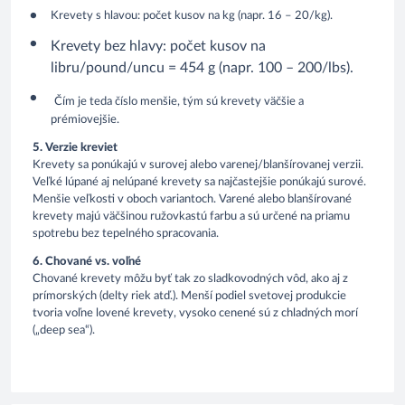
Krevety s hlavou: počet kusov na kg (napr. 16 – 20/kg).
Krevety bez hlavy: počet kusov na
libru/pound/uncu = 454 g (napr. 100 – 200/lbs).
Čím je teda číslo menšie, tým sú krevety väčšie a
prémiovejšie.
5. Verzie kreviet
Krevety sa ponúkajú v surovej alebo varenej/blanšírovanej verzii.
Veľké lúpané aj nelúpané krevety sa najčastejšie ponúkajú surové.
Menšie veľkosti v oboch variantoch. Varené alebo blanšírované
krevety majú väčšinou ružovkastú farbu a sú určené na priamu
spotrebu bez tepelného spracovania.
6. Chované vs. voľné
Chované krevety môžu byť tak zo sladkovodných vôd, ako aj z
prímorských (delty riek atď.). Menší podiel svetovej produkcie
tvoria voľne lovené krevety, vysoko cenené sú z chladných morí
(„deep sea“).