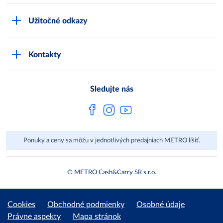
Čo je METRO
METRO platobná karta
Užitočné odkazy
Kariéra
Privátne značky
Bonusový program
Kvalita
Track & trace
Kontakty
Licencia na predaj liehu
Pre dodávateľov
Protrace
Najčastejšie otázky
Pre novinárov
Compliance
Sledujte nás
Spoločenská zodpovednosť
Metro AG
Ponuky a ceny sa môžu v jednotlivých predajniach METRO líšiť.
© METRO Cash&Carry SR s.r.o.
Cookies
Obchodné podmienky
Osobné údaje
Právne aspekty
Mapa stránok