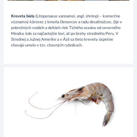
Kreveta biela
(Litopenaeus vannamei, angl. shrimp) – komerčne
významný kôrovec z kmeňa členovcov a radu desaťnožcov, žije v
pobrežných vodách a deltách riek Tichého oceánu od severného
Mexika, kde sa najčastejšie loví, až po brehy stredného Peru. V
Strednej a Južnej Amerike a v Ázii sa tieto krevety úspešne
chovajú umelo v tzv. chovných rybníkoch.