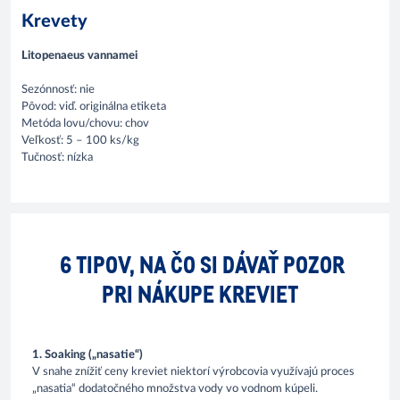
Krevety
Litopenaeus vannamei
Sezónnosť: nie
Pôvod: viď. originálna etiketa
Metóda lovu/chovu: chov
Veľkosť: 5 – 100 ks/kg
Tučnosť: nízka
6 TIPOV, NA ČO SI DÁVAŤ POZOR
PRI NÁKUPE KREVIET
1. Soaking („nasatie“)
V snahe znížiť ceny kreviet niektorí výrobcovia využívajú proces
„nasatia“ dodatočného množstva vody vo vodnom kúpeli.