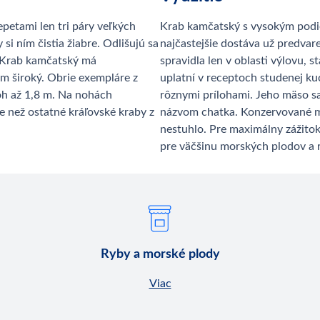
petami len tri páry veľkých
Krab kamčatský s vysokým pod
 si ním čistia žiabre. Odlišujú sa
najčastejšie dostáva už predvare
 Krab kamčatský má
spravidla len v oblasti výlovu, s
m široký. Obrie exempláre z
uplatní v receptoch studenej ku
ôh až 1,8 m. Na nohách
rôznymi prílohami. Jeho mäso s
 než ostatné kráľovské kraby z
názvom chatka. Konzervované mä
nestuhlo. Pre maximálny zážitok
pre väčšinu morských plodov a 
Ryby a morské plody
Viac