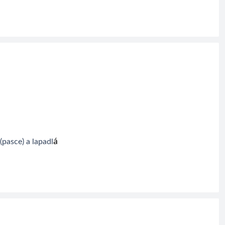
á
(pasce) 
a lapadl