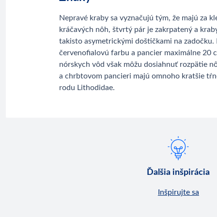
Nepravé kraby sa vyznačujú tým, že majú za kle
kráčavých nôh, štvrtý pár je zakrpatený a kraby
takisto asymetrickými doštičkami na zadočku.
červenofialovú farbu a pancier maximálne 20 c
nórskych vôd však môžu dosiahnuť rozpätie n
a chrbtovom pancieri majú omnoho kratšie tŕne
rodu Lithodidae.
Ďalšia inšpirácia
Inšpirujte sa