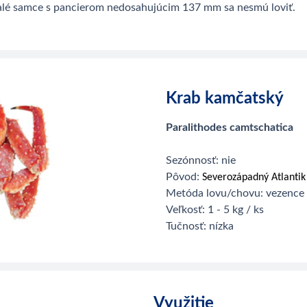
alé samce s pancierom nedosahujúcim 137 mm sa nesmú loviť.
Krab kamčatský
Paralithodes camtschatica
Sezónnosť: nie
Pôvod:
Severozápadný Atlantik
Metóda lovu/chovu:
v
e
zence
Veľkosť: 1 - 5 kg / ks
Tučnosť: nízka
Využitie