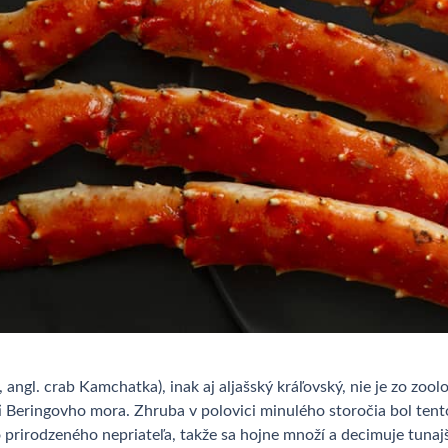
 angl. crab Kamchatka), inak aj aljašský kráľovský, nie je zo zo
i Beringovho mora. Zhruba v polovici minulého storočia bol te
rirodzeného nepriateľa, takže sa hojne množí a decimuje tunajší