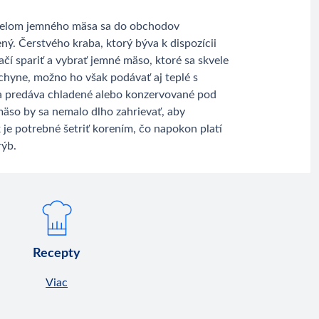
ielom jemného mäsa sa do obchodov
ný. Čerstvého kraba, ktorý býva k dispozícii
tačí spariť a vybrať jemné mäso, ktoré sa skvele
chyne, možno ho však podávať aj teplé s
a predáva chladené alebo konzervované pod
so by sa nemalo dlho zahrievať, aby
 je potrebné šetriť korením, čo napokon platí
rýb.
Recepty
Viac