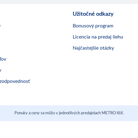
Užitočné odkazy
O
Bonusový program
Licencia na predaj liehu
Najčastejšie otázky
ľov
v
 zodpovednosť
Ponuky a ceny sa môžu v jednotlivých predajniach METRO líšiť.