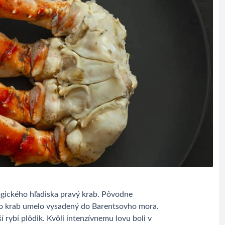
ologického hľadiska pravý krab. Pôvodne
nto krab umelo vysadený do Barentsovho mora.
 rybí plôdik. Kvôli intenzívnemu lovu boli v