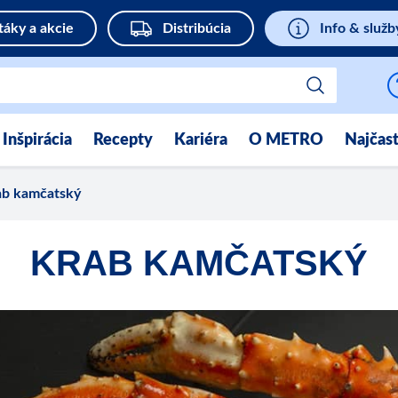
táky a akcie
Distribúcia
Info & služb
Inšpirácia
Recepty
Kariéra
O METRO
Najčast
ab kamčatský
KRAB KAMČATSKÝ