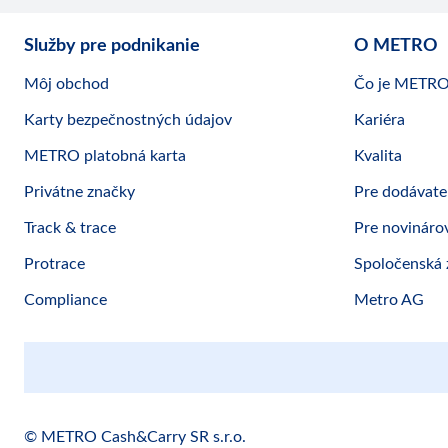
Služby pre podnikanie
O METRO
Môj obchod
Čo je METR
Karty bezpečnostných údajov
Kariéra
METRO platobná karta
Kvalita
Privátne značky
Pre dodávate
Track & trace
Pre novináro
Protrace
Spoločenská
Compliance
Metro AG
© METRO Cash&Carry SR s.r.o.