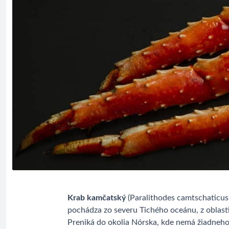
Krab kamčatský
(Paralithodes camtschaticus,
pochádza zo severu Tichého oceánu, z oblast
Preniká do okolia Nórska, kde nemá žiadneho p