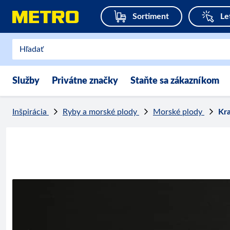
Sortiment
Le
Služby
Privátne značky
Staňte sa zákazníkom
Inšpirácia
Ryby a morské plody
Morské plody
Kr