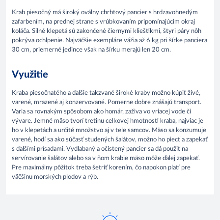
Krab piesočný má široký oválny chrbtový pancier s hrdzavohnedým
zafarbením, na prednej strane s vrúbkovaním pripomínajúcim okraj
koláča. Silné klepetá sú zakončené čiernymi klieštikmi, štyri páry nôh
pokrýva ochlpenie. Najväčšie exempláre vážia až 6 kg pri šírke panciera
30 cm, priemerné jedince však na šírku merajú len 20 cm.
Využitie
Kraba piesočnatého a ďalšie takzvané široké kraby možno kúpiť živé,
varené, mrazené aj konzervované. Pomerne dobre znášajú transport.
Varia sa rovnakým spôsobom ako homár, zaživa vo vriacej vode či
vývare. Jemné mäso tvorí tretinu celkovej hmotnosti kraba, najviac je
ho v klepetách a určité množstvo aj v tele samcov. Mäso sa konzumuje
varené, hodí sa ako súčasť studených šalátov, možno ho piecť a zapekať
s ďalšími prísadami. Vydlabaný a očistený pancier sa dá použiť na
servírovanie šalátov alebo sa v ňom krabie mäso môže ďalej zapekať.
Pre maximálny pôžitok treba šetriť korením, čo napokon platí pre
väčšinu morských plodov a rýb.