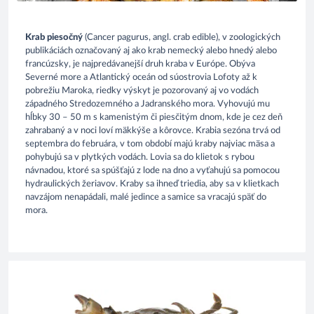
Krab piesočný
(Cancer pagurus, angl. crab edible), v zoologických
publikáciách označovaný aj ako krab nemecký alebo hnedý alebo
francúzsky, je najpredávanejší druh kraba v Európe. Obýva
Severné more a Atlantický oceán od súostrovia Lofoty až k
pobrežiu Maroka, riedky výskyt je pozorovaný aj vo vodách
západného Stredozemného a Jadranského mora. Vyhovujú mu
hĺbky 30 – 50 m s kamenistým či piesčitým dnom, kde je cez deň
zahrabaný a v noci loví mäkkýše a kôrovce. Krabia sezóna trvá od
septembra do februára, v tom období majú kraby najviac mäsa a
pohybujú sa v plytkých vodách. Lovia sa do klietok s rybou
návnadou, ktoré sa spúšťajú z lode na dno a vyťahujú sa pomocou
hydraulických žeriavov. Kraby sa ihneď triedia, aby sa v klietkach
navzájom nenapádali, malé jedince a samice sa vracajú späť do
mora.