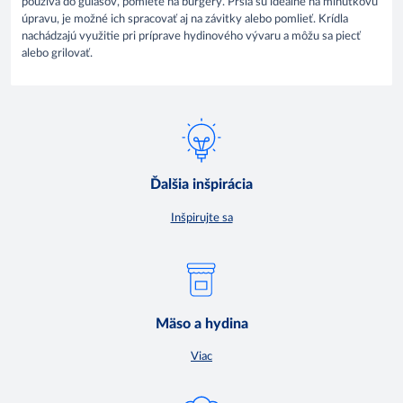
používa do gulášov, pomleté na burgery. Prsia sú ideálne na minútkovú
úpravu, je možné ich spracovať aj na závitky alebo pomlieť. Krídla
nachádzajú využitie pri príprave hydinového vývaru a môžu sa piecť
alebo grilovať.
Ďalšia inšpirácia
Inšpirujte sa
Mäso a hydina
Viac