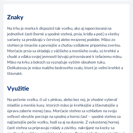
Znaky
Na trhu je morka k dispozícii tak vcelku, ako aj naporciovaná na
jednotlivé časti (horné a spodné stehná, prsia, krídla a pod.) a všetky
varianty sa predávajú v čerstvej alebo mrazenej podobe. Mäso zo
stehien je tmavšie a pevnejšie a chuťou vzdialene pripomína zverinu.
Morčacie prsia sa skladajú z väčšieho a menšieho svalu, sú krehké a
chudé a vďaka svojej jemnosti bývajú prirovnávané k teľaciemu mäsu.
Mäso na krku a bokoch sa vyznačuje vyšším obsahom tuku.
Delikatesou je mäso malého bedrového svalu, ktoré je veľmi krehké a
šťavnaté.
Využitie
Na pečenie vcelku, či už s plnkou, alebo bez nej, je vhodné vyberať
mladšie a menšie kusy, ktorých mäso je krehkejšie a šťavnatejšie a
úprava zaberie menej času. Morčacie stehno sa vzhľadom na svoju
veľkosť obvykle porciuje na spodnú a hornú časť – spodné stehno sa
najčastejšie pečie vcelku, hodí sa aj na dusenie. Z vykostenej hornej
časti stehna sa pripravujú rolády a závitky, nakrájané na kocky sa