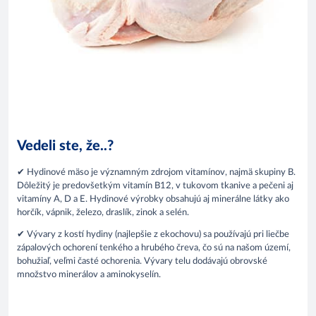
Vedeli ste, že..?
✔ Hydinové mäso je významným zdrojom vitamínov, najmä skupiny B.
Dôležitý je predovšetkým vitamín B12, v tukovom tkanive a pečeni aj
vitamíny A, D a E. Hydinové výrobky obsahujú aj minerálne látky ako
horčík, vápnik, železo, draslík, zinok a selén.
✔ Vývary z kostí hydiny (najlepšie z ekochovu) sa používajú pri liečbe
zápalových ochorení tenkého a hrubého čreva, čo sú na našom území,
bohužiaľ, veľmi časté ochorenia. Vývary telu dodávajú obrovské
množstvo minerálov a aminokyselín.