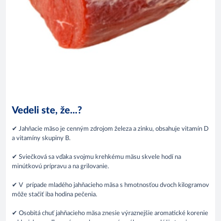
Vedeli ste, že...?
✔ Jahňacie mäso je cenným zdrojom železa a zinku, obsahuje vitamín D
a vitamíny skupiny B.
✔ Sviečková sa vďaka svojmu krehkému mäsu skvele hodí na
minútkovú prípravu a na grilovanie.
✔ V prípade mladého jahňacieho mäsa s hmotnosťou dvoch kilogramov
môže stačiť iba hodina pečenia.
✔ Osobitá chuť jahňacieho mäsa znesie výraznejšie aromatické korenie