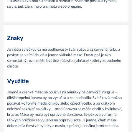
– klasickou voľbou sú cesnak a rozmarín, výborne poslúžia tymian,
šalvia, petržlen, majorán, mäta alebo oregano.
Znaky
Jahňacia sviečkovica má podlhovastý tvar, ružovú až červenú farbu a
poskytuje veľmi chudé a jemne vláknité mäso. Dostupná je ako
samostatný rez a môže byť tiež súčasťou jahňacej kotlety zo zadného
chrbta.
Využitie
Jemné a krehké mäso sa používa na minútky na panvici či na grile –
dlhšia tepelná úprava by ho vysušila a znehodnotila. Sviečkovú možno
podávať vo forme medailónikov alebo opiecť vcelku a po krátkom
odležaní nakrájať na plátky – pred úpravou sa môže obaliť v bylinkovej
kruste. Mäso by malo byť upravené doružova. Sviečková vo forme
tenkých prúžkov sa využíva na prípravu soté. K jemnej chuti mäsa
dobre ladia čerstvé bylinky a maslo, z príloh je ideálna jarná zelenina.