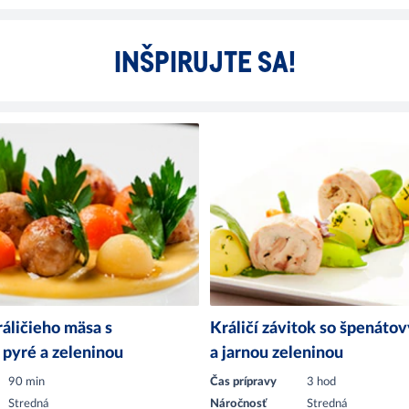
INŠPIRUJTE SA!
ráličieho mäsa s
Králičí závitok so špenáto
pyré a zeleninou
a jarnou zeleninou
90 min
Čas prípravy
3 hod
Stredná
Náročnosť
Stredná