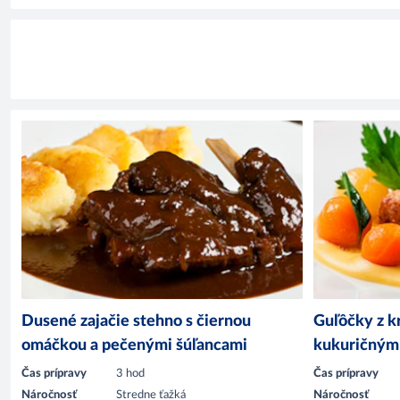
Dusené zajačie stehno s čiernou
Guľôčky z k
omáčkou a pečenými šúľancami
kukuričným 
Čas prípravy
3 hod
Čas prípravy
Náročnosť
Stredne ťažká
Náročnosť