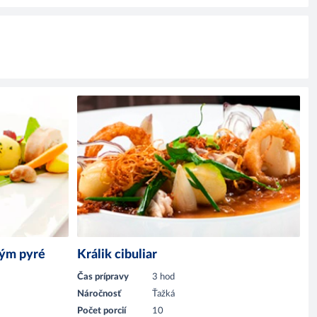
vým pyré
Králik cibuliar
Čas prípravy
3 hod
Náročnosť
Ťažká
Počet porcií
10