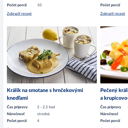
Počet porcií
10
Počet porcií
Zobraziť recept
Zobraziť recept
Králik na smotane s hrnčekovými
Pečený král
knedľami
a krupicov
Čas prípravy
2 - 2,5 hod
Čas prípravy
Náročnosť
stredná
Náročnosť
Počet porcií
4
Počet porcií