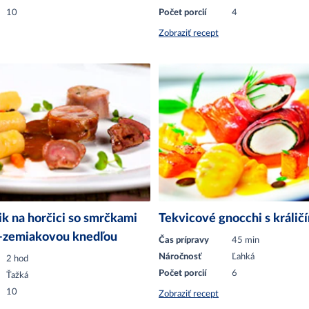
10
Počet porcií
4
Zobraziť recept
ik na horčici so smrčkami
Tekvicové gnocchi s králi
o-zemiakovou knedľou
Čas prípravy
45 min
Náročnosť
Ľahká
2 hod
Počet porcií
6
Ťažká
10
Zobraziť recept