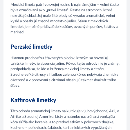
Mexická limeta patrí vo svojej rodine k najznámejším – veľmi často
býva označovaná ako „pravá limeta“. Rastie na stromoch, ktoré
neznášajú chlad. Jej malé žlté plody sú vysoko aromatické, veľmi
kyslé a obsahujú značné množstvo jadier. Šťavu z mexických
limetiek je možné pridávať do koláčov, ovocných punčov, šalátov a
marinád.
Perzské limetky
Hlavnou prednosťou šťavnatých plodov, ktorým sa hovorí aj
tahitské limety, je absencia jadier. Pôvod tejto odrody nie je známy,
predpokladá sa, že ide o kríženca mexickej limety a citrónu.
Stredne veľké citrusy s hladkou zelenou kôrou nebývajú chemicky
ošetrené a v porovnaní s citrónmi obsahujú takmer dvakrát toľko
šťavy.
Kaffirové limetky
Táto odroda aromatickej limety sa kultivuje v juhovýchodnej Ázii, v
Afrike a Strednej Amerike. Listy a natenko nastrúhaná vonkajšia
kôra slúžia ako korenie, a to predovšetkým v pokrmoch thajskej
kuchyne – polievkach, šalátoch, karí a niektorých vyprážaných