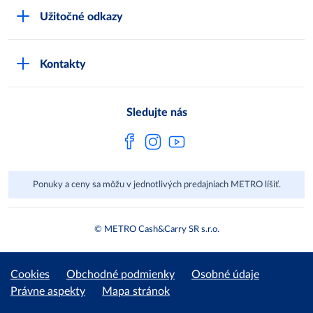
Čo je METRO
METRO platobná karta
Užitočné odkazy
Kariéra
Privátne značky
Bonusový program
Kvalita
Track & trace
Kontakty
Licencia na predaj liehu
Pre dodávateľov
Protrace
Najčastejšie otázky
Pre novinárov
Compliance
Sledujte nás
Spoločenská zodpovednosť
Metro AG
Ponuky a ceny sa môžu v jednotlivých predajniach METRO líšiť.
© METRO Cash&Carry SR s.r.o.
Cookies
Obchodné podmienky
Osobné údaje
Právne aspekty
Mapa stránok