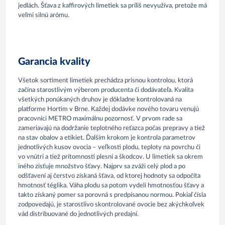
jedlách. Šťava z kaffirových limetiek sa príliš nevyužíva, pretože má
veľmi silnú arómu.
Garancia kvality
Všetok sortiment limetiek prechádza prísnou kontrolou, ktorá
začína starostlivým výberom producenta či dodávateľa. Kvalita
všetkých ponúkaných druhov je dôkladne kontrolovaná na
platforme Hortim v Brne. Každej dodávke nového tovaru venujú
pracovníci METRO maximálnu pozornosť. V prvom rade sa
zameriavajú na dodržanie teplotného reťazca počas prepravy a tiež
na stav obalov a etikiet. Ďalším krokom je kontrola parametrov
jednotlivých kusov ovocia – veľkosti plodu, teploty na povrchu či
vo vnútri a tiež prítomnosti plesní a škodcov. U limetiek sa okrem
iného zisťuje množstvo šťavy. Najprv sa zváži celý plod a po
odšťavení aj čerstvo získaná šťava, od ktorej hodnoty sa odpočíta
hmotnosť téglika. Váha plodu sa potom vydelí hmotnosťou šťavy a
takto získaný pomer sa porovná s predpísanou normou. Pokiaľ čísla
zodpovedajú, je starostlivo skontrolované ovocie bez akýchkoľvek
vád distribuované do jednotlivých predajní.