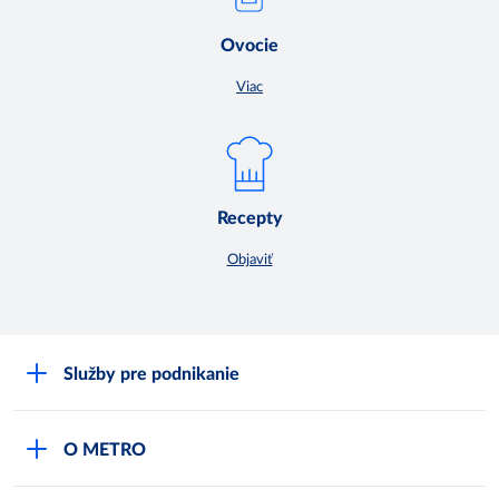
Ovocie
Viac
Recepty
Objaviť
Služby pre podnikanie
Môj obchod
O METRO
Karty bezpečnostných údajov