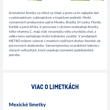
Aromatické limetky sú citlivé na chlad, a preto sa im najlepšie darí
v polotropickom, subtropickom a tropickom podnebí. Medzi
významných producentov patria Mexiko, Brazília, Srí Lanka, Florida,
Karibik a južná Afrika. V porovnaní s citrónmi neobsahujú limetky
toľko vitamínu C, majú však výraznejšiu vôňu a kyslejšiu chuť, a
vďaka tomu nachádzajú široké kulinárske využitie. V predajniach
METRO môžete vyberať z mnohých rozličných druhov limetiek od
preverených dodávateľov. Samozrejmosťou sú praktické balenia v
rôznych veľkostiach, ktoré uspokoja rozmanité podnikateľské
potreby.
VIAC O LIMETKÁCH
Mexické limetky