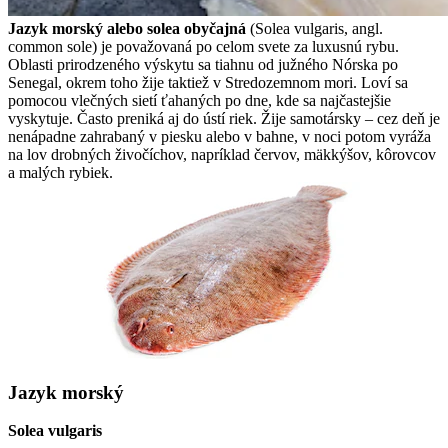
Jazyk morský alebo solea obyčajná
(Solea vulgaris, angl.
common sole) je považovaná po celom svete za luxusnú rybu.
Oblasti prirodzeného výskytu sa tiahnu od južného Nórska po
Senegal, okrem toho žije taktiež v Stredozemnom mori. Loví sa
pomocou vlečných sietí ťahaných po dne, kde sa najčastejšie
vyskytuje. Často preniká aj do ústí riek. Žije samotársky – cez deň je
nenápadne zahrabaný v piesku alebo v bahne, v noci potom vyráža
na lov drobných živočíchov, napríklad červov, mäkkýšov, kôrovcov
a malých rybiek.
Jazyk morský
Solea vulgaris