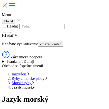
Menu
Hľadať
Hľadať
Hľadať
V
Nedávne vyhľadávanie
Zmazať všetko
Zákaznícka podpora
Ivanka pri Dunaji
Obchod sa úspešne zmenil
Inšpirácia
Ryby a morské plody
Morské ryby
Jazyk morský
Jazyk morský