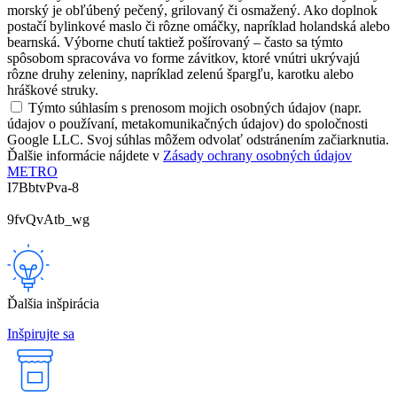
morský je obľúbený pečený, grilovaný či osmažený. Ako doplnok
postačí bylinkové maslo či rôzne omáčky, napríklad holandská alebo
bearnská. Výborne chutí taktiež pošírovaný – často sa týmto
spôsobom spracováva vo forme závitkov, ktoré vnútri ukrývajú
rôzne druhy zeleniny, napríklad zelenú špargľu, karotku alebo
hráškové struky.
Týmto súhlasím s prenosom mojich osobných údajov (napr.
údajov o používaní, metakomunikačných údajov) do spoločnosti
Google LLC. Svoj súhlas môžem odvolať odstránením začiarknutia.
Ďalšie informácie nájdete v
Zásady ochrany osobných údajov
METRO
I7BbtvPva-8
9fvQvAtb_wg
Ďalšia inšpirácia
Inšpirujte sa