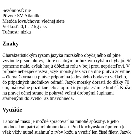
Sezónnosť: nie
Pôvod: SV Atlantik
Metóda lovu/chovu: vlečnej siete
Veľkosť: 0,1 - 2 kg / ks
Tučnosť: nízka
Znaky
Charakteristickým rysom jazyka morského obyčajného sú plne
vyvinuté prsné plutvy, ktoré ostatným príbuzným rybám chýbajú. Sú
pomerne malé, avšak hrajú dôležitú rolu v boji proti nepriateľovi. V
prípade nebezpečenstva jazyk morský ležiaci na dne plutvu zdvihne
– čierna škvrna na plutve pripomína jedovatého bodavca veľkého,
čo prípadných útočníkov odradí. Jazyk morský dorastá do dĺžky 70
cm, má oválne pozdĺžne telo a oproti iným platesám je hrubší. Koža
na pravej očnej strane je pokrytá veľmi drobnými šupinami
sfarbenými do svetlo- až tmavohneda.
Využitie
Lahodné mäso je možné spracovať na mnohé spôsoby, k jeho
prednostiam patrí aj minimum kostí. Pred kuchynskou úpravou je
však vždy nutné stiahnuť z ryby kožu a využiť len čisté filety. Jazyk