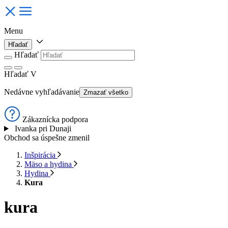
Menu
Hľadať
Hľadať
Hľadať
V
Nedávne vyhľadávanie
Zmazať všetko
Zákaznícka podpora
Ivanka pri Dunaji
Obchod sa úspešne zmenil
Inšpirácia
Mäso a hydina
Hydina
Kura
kura