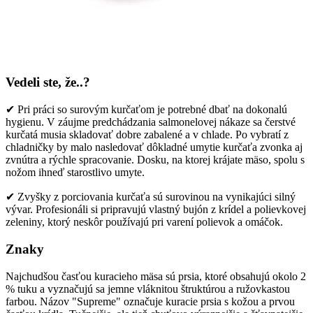
Vedeli ste, že..?
✔ Pri práci so surovým kurčaťom je potrebné dbať na dokonalú
hygienu. V záujme predchádzania salmonelovej nákaze sa čerstvé
kurčatá musia skladovať dobre zabalené a v chlade. Po vybratí z
chladničky by malo nasledovať dôkladné umytie kurčaťa zvonka aj
zvnútra a rýchle spracovanie. Dosku, na ktorej krájate mäso, spolu s
nožom ihneď starostlivo umyte.
✔ Zvyšky z porciovania kurčaťa sú surovinou na vynikajúci silný
vývar. Profesionáli si pripravujú vlastný bujón z krídel a polievkovej
zeleniny, ktorý neskôr používajú pri varení polievok a omáčok.
Znaky
Najchudšou časťou kuracieho mäsa sú prsia, ktoré obsahujú okolo 2
% tuku a vyznačujú sa jemne vláknitou štruktúrou a ružovkastou
farbou. Názov "Supreme" označuje kuracie prsia s kožou a prvou