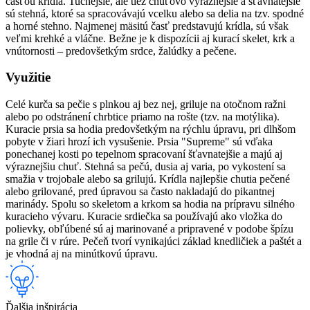
časťou krídla. Tučnejšie, ale tiež chuťovo výraznejšie a šťavnatejšie
sú stehná, ktoré sa spracovávajú vcelku alebo sa delia na tzv. spodné
a horné stehno. Najmenej mäsitú časť predstavujú krídla, sú však
veľmi krehké a vláčne. Bežne je k dispozícii aj kurací skelet, krk a
vnútornosti – predovšetkým srdce, žalúdky a pečene.
Využitie
Celé kurča sa pečie s plnkou aj bez nej, griluje na otočnom ražni
alebo po odstránení chrbtice priamo na rošte (tzv. na motýlika).
Kuracie prsia sa hodia predovšetkým na rýchlu úpravu, pri dlhšom
pobyte v žiari hrozí ich vysušenie. Prsia "Supreme" sú vďaka
ponechanej kosti po tepelnom spracovaní šťavnatejšie a majú aj
výraznejšiu chuť. Stehná sa pečú, dusia aj varia, po vykostení sa
smažia v trojobale alebo sa grilujú. Krídla najlepšie chutia pečené
alebo grilované, pred úpravou sa často nakladajú do pikantnej
marinády. Spolu so skeletom a krkom sa hodia na prípravu silného
kuracieho vývaru. Kuracie srdiečka sa používajú ako vložka do
polievky, obľúbené sú aj marinované a pripravené v podobe špízu
na grile či v rúre. Pečeň tvorí vynikajúci základ knedličiek a paštét a
je vhodná aj na minútkovú úpravu.
Ďalšia inšpirácia