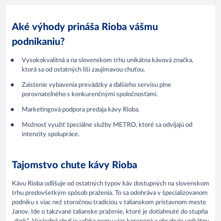
Aké výhody prináša Rioba vášmu
podnikaniu?
Vysokokvalitná a na slovenskom trhu unikátna kávová značka,
ktorá sa od ostatných líši zaujímavou chuťou.
Zaistenie vybavenia prevádzky a ďalšieho servisu plne
porovnateľného s konkurenčnými spoločnosťami.
Marketingová podpora predaja kávy Rioba.
Možnosť využiť špeciálne služby METRO, ktoré sa odvíjajú od
intenzity spolupráce.
Tajomstvo chute kávy Rioba
Kávu Rioba odlišuje od ostatných typov káv dostupných na slovenskom
trhu predovšetkým spôsob praženia. To sa odohráva v špecializovanom
podniku s viac než storočnou tradíciou v talianskom prístavnom meste
Janov. Ide o takzvané talianske praženie, ktoré je dotiahnuté do stupňa