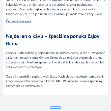
„dark“. Výsledná chuť je vďaka nemu viac korenená a obsahuje unikátny
čokoládový tón, pričom aróma je potlačená na úkor pociťovanej
sladkosti. Najmodernejšie technológie a systém kontroly kvality
zabezpečujú, že túto jedinečnú chuť obsahuje každé zrnko kávy Rioba.
Čo neviete o káve
Nejde len o kávu – špeciálna ponuka čajov
Rioba
Značka Rioba zahŕňa aj najobľúbenejšie odrody čajov, ktoré sú dovážané
z rôznych oblastí sveta. Okrem čiernych, zelených a ovocných druhov
môžete svojim hosťom sprostredkovať zážitok z lahodných a na pohľad
krásnych kvitnúcich čajov.
Čaje sú v predaji v papierových škatuľkách alebo v exkluzívnom balení,
ktoré má podobu drevených kaziet. METRO navyše ponúka špeciálny
čajový set na servírovanie.