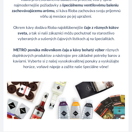
najmodernejšie požiadavky a
špeciálnemu ventilovému baleniu
zachovávajúcemu arómu,
si káva Rioba zachováva svoju príjemnú
vôňu aj mesiace po jej upražení.
Okrem kávy dodáva Rioba najobľúbenejšie
čaje z rôznych kútov
sveta,
a tak si naši zákazníci môžu pochutnať na starostlivo
vyberaných a sušených čajových lístkoch aj na špecialitách.
METRO ponúka milovníkom čaju a kávy bohatý výber
rôznych
doplnkových produktov a nástrojov pre základné potreby barov a
kaviarní. Vyberte si z našej vysokokvalitnej ponuky a vyskúšajte
horúce, voňavé nápoje a zažite naše špeciálne vône!