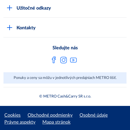
Čo je METRO
METRO platobná karta
Užitočné odkazy
Kariéra
Privátne značky
Bonusový program
Kvalita
Track & trace
Kontakty
Licencia na predaj liehu
Pre dodávateľov
Protrace
Najčastejšie otázky
Pre novinárov
Compliance
Sledujte nás
Spoločenská zodpovednosť
Metro AG
Ponuky a ceny sa môžu v jednotlivých predajniach METRO líšiť.
© METRO Cash&Carry SR s.r.o.
Cookies
Obchodné podmienky
Osobné údaje
Právne aspekty
Mapa stránok