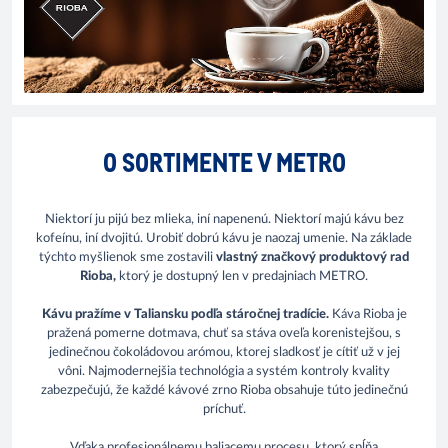
O SORTIMENTE V METRO
Niektorí ju pijú bez mlieka, iní napenenú. Niektorí majú kávu bez
kofeínu, iní dvojitú. Urobiť dobrú kávu je naozaj umenie. Na základe
týchto myšlienok sme zostavili
vlastný značkový produktový rad
Rioba,
ktorý je dostupný len v predajniach METRO.
Kávu pražíme v Taliansku podľa stáročnej tradície.
Káva Rioba je
pražená pomerne dotmava, chuť sa stáva oveľa korenistejšou, s
jedinečnou čokoládovou arómou, ktorej sladkosť je cítiť už v jej
vôni. Najmodernejšia technológia a systém kontroly kvality
zabezpečujú, že každé kávové zrno Rioba obsahuje túto jedinečnú
príchuť.
Vďaka profesionálnemu baliacemu procesu, ktorý spĺňa