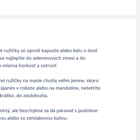
 ružičky sú oproti kapuste alebo kelu o dosť
 sa najlepšie do zeleninových zmesí a do
h mierna horkosť a ostrosť.
é ružičky na masle chutia veľmi jemne, skoro
krájaním v robote alebo na mandolíne, nešetrite
krátko, do zavädnutia.
motný, ale bezchybne sa dá párovať s podobne
ou alebo so zemiakovou kašou.