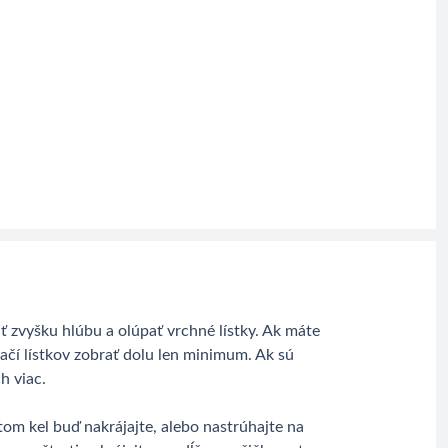
ť zvyšku hlúbu a olúpať vrchné lístky. Ak máte
tačí lístkov zobrať dolu len minimum. Ak sú
h viac.
tom kel buď nakrájajte, alebo nastrúhajte na