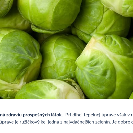
lná zdraviu prospešných látok
. Pri dlhej tepelnej úprave však v
úprave je ružičkový kel jedna z najvďačnejších zelenín. Je dobre