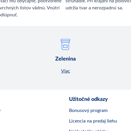
Stačí mu obyčajné, pootvorené
strúhadle. Pri krájaní na polovi
vrchných listov vädnú. Vnútri
udržia tvar a nerozpadnú sa.
odlúpnuť.
Zelenina
Viac
Užitočné odkazy
O
Bonusový program
Licencia na predaj liehu