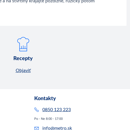
ce a na štvrtiny krájajte pozdĺžne, ružičky potom
Recepty
Objaviť
Kontakty
0850 123 223
Po - Ne 8:00 - 17:00
info@metro.sk