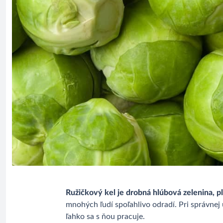
Ružičkový kel je drobná hlúbová zelenina, p
mnohých ľudí spoľahlivo odradí. Pri správnej 
ľahko sa s ňou pracuje.