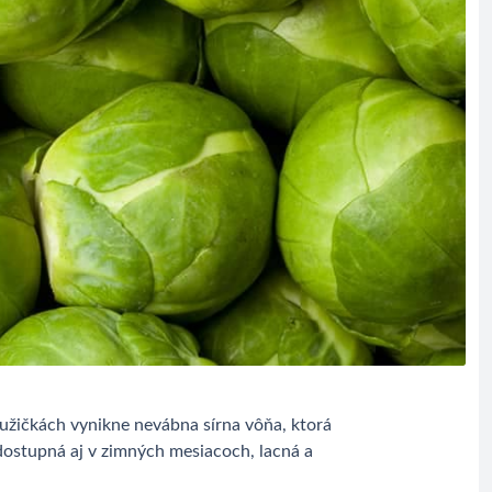
 ružičkách vynikne nevábna sírna vôňa, ktorá
 dostupná aj v zimných mesiacoch, lacná a