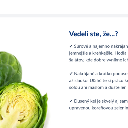
Vedeli ste, že...?
✔ Surové a najemno nakrájané
jemnejšie a krehkejšie. Hodia
šalátov, kde dobre vynikne ic
✔ Nakrájané a krátko podusen
až sladko. Uľahčite si prácu 
soľou ani maslom a duste len 
✔ Dusený kel je skvelý aj sa
upravenou koreňovou zelenin