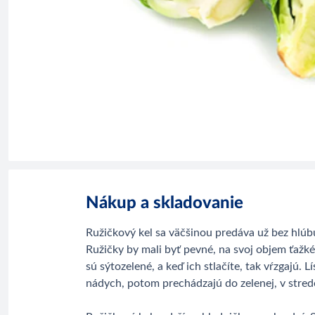
Nákup a skladovanie
Ružičkový kel sa väčšinou predáva už bez hlúb
Ružičky by mali byť pevné, na svoj objem ťažké
sú sýtozelené, a keď ich stlačíte, tak vŕzgajú. 
nádych, potom prechádzajú do zelenej, v strede 