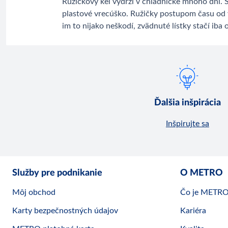
Ružičkový kel vydrží v chladničke mnoho dní. 
plastové vrecúško. Ružičky postupom času od 
im to nijako neškodí, zvädnuté lístky stačí iba 
Ďalšia inšpirácia
Inšpirujte sa
Služby pre podnikanie
O METRO
Môj obchod
Čo je METR
Karty bezpečnostných údajov
Kariéra