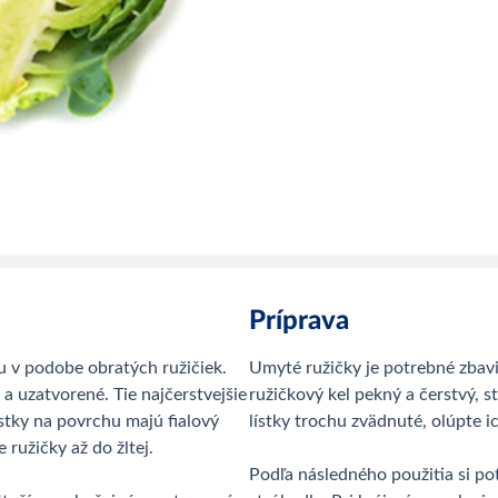
Príprava
u v podobe obratých ružičiek.
Umyté ružičky je potrebné zbavi
 a uzatvorené. Tie najčerstvejšie
ružičkový kel pekný a čerstvý, s
Lístky na povrchu majú fialový
lístky trochu zvädnuté, olúpte ic
ružičky až do žltej.
Podľa následného použitia si po