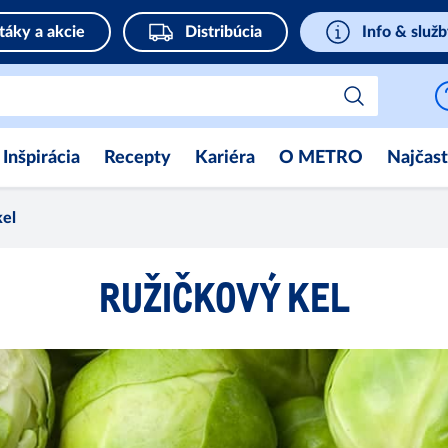
táky a akcie
Distribúcia
Info & služ
Inšpirácia
Recepty
Kariéra
O METRO
Najčast
kel
RUŽIČKOVÝ KEL