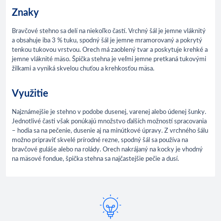
Znaky
Bravčové stehno sa delí na niekoľko častí. Vrchný šál je jemne vláknitý
a obsahuje iba 3 % tuku, spodný šál je jemne mramorovaný a pokrytý
tenkou tukovou vrstvou. Orech má zaoblený tvar a poskytuje krehké a
jemne vláknité mäso. Špička stehna je veľmi jemne pretkaná tukovými
žilkami a vyniká skvelou chuťou a krehkosťou mäsa.
Využitie
Najznámejšie je stehno v podobe dusenej, varenej alebo údenej šunky.
Jednotlivé časti však ponúkajú množstvo ďalších možností spracovania
– hodia sa na pečenie, dusenie aj na minútkové úpravy. Z vrchného šálu
možno pripraviť skvelé prírodné rezne, spodný šál sa používa na
bravčové guláše alebo na rolády. Orech nakrájaný na kocky je vhodný
na mäsové fondue, špička stehna sa najčastejšie pečie a dusí.