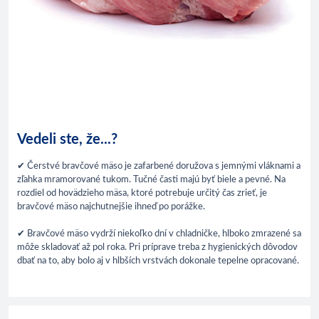
Vedeli ste, že...?
✔ Čerstvé bravčové mäso je zafarbené doružova s jemnými vláknami a
zľahka mramorované tukom. Tučné časti majú byť biele a pevné. Na
rozdiel od hovädzieho mäsa, ktoré potrebuje určitý čas zrieť, je
bravčové mäso najchutnejšie ihneď po porážke.
✔ Bravčové mäso vydrží niekoľko dní v chladničke, hlboko zmrazené sa
môže skladovať až pol roka. Pri príprave treba z hygienických dôvodov
dbať na to, aby bolo aj v hlbších vrstvách dokonale tepelne opracované.