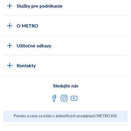
Služby pre podnikanie
Môj obchod
O METRO
Karty bezpečnostných údajov
Čo je METRO
METRO platobná karta
Užitočné odkazy
Kariéra
Privátne značky
Bonusový program
Kvalita
Track & trace
Kontakty
Licencia na predaj liehu
Pre dodávateľov
Protrace
Najčastejšie otázky
Pre novinárov
Compliance
Sledujte nás
Spoločenská zodpovednosť
Metro AG
Ponuky a ceny sa môžu v jednotlivých predajniach METRO líšiť.