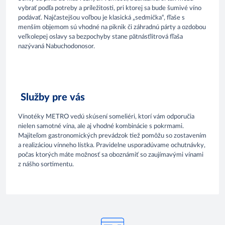
vybrať podľa potreby a príležitosti, pri ktorej sa bude šumivé víno
podávať. Najčastejšou voľbou je klasická „sedmička“, fľaše s
menším objemom sú vhodné na piknik či záhradnú párty a ozdobou
veľkolepej oslavy sa bezpochyby stane pätnásťlitrová fľaša
nazývaná Nabuchodonosor.
Služby pre vás
Vínotéky METRO vedú skúsení someliéri, ktorí vám odporučia
nielen samotné vína, ale aj vhodné kombinácie s pokrmami.
Majiteľom gastronomických prevádzok tiež pomôžu so zostavením
a realizáciou vínneho lístka. Pravidelne usporadúvame ochutnávky,
počas ktorých máte možnosť sa oboznámiť so zaujímavými vínami
z nášho sortimentu.