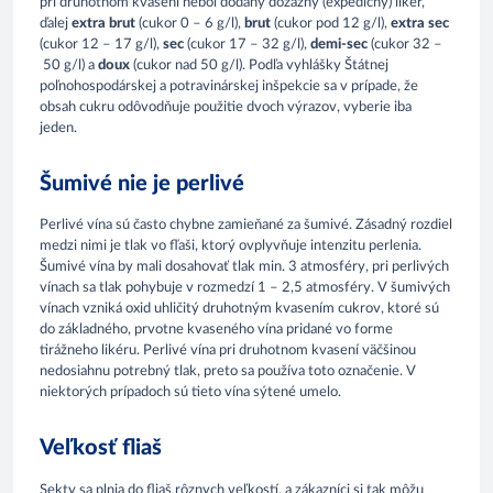
pri druhotnom kvasení nebol dodaný dozážny (expedičný) likér,
ďalej
extra brut
(cukor 0 – 6 g/l),
brut
(cukor pod 12 g/l),
extra sec
(cukor 12 – 17 g/l),
sec
(cukor 17 – 32 g/l),
demi-sec
(cukor 32 –
50 g/l) a
doux
(cukor nad 50 g/l). Podľa vyhlášky Štátnej
poľnohospodárskej a potravinárskej inšpekcie sa v prípade, že
obsah cukru odôvodňuje použitie dvoch výrazov, vyberie iba
jeden.
Šumivé nie je perlivé
Perlivé vína sú často chybne zamieňané za šumivé. Zásadný rozdiel
medzi nimi je tlak vo fľaši, ktorý ovplyvňuje intenzitu perlenia.
Šumivé vína by mali dosahovať tlak min. 3 atmosféry, pri perlivých
vínach sa tlak pohybuje v rozmedzí 1 – 2,5 atmosféry. V šumivých
vínach vzniká oxid uhličitý druhotným kvasením cukrov, ktoré sú
do základného, prvotne kvaseného vína pridané vo forme
tirážneho likéru. Perlivé vína pri druhotnom kvasení väčšinou
nedosiahnu potrebný tlak, preto sa používa toto označenie. V
niektorých prípadoch sú tieto vína sýtené umelo.
Veľkosť fliaš
Sekty sa plnia do fliaš rôznych veľkostí, a zákazníci si tak môžu