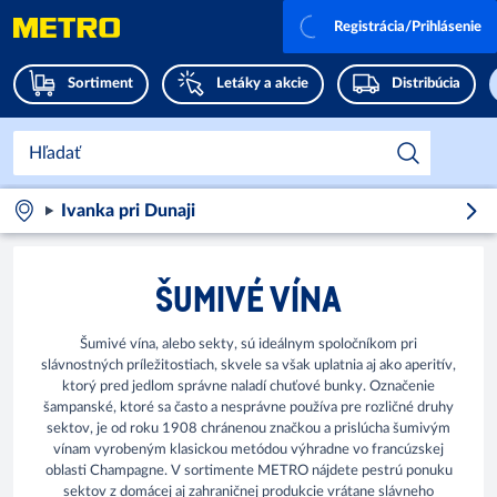
Registrácia/Prihlásenie
Sortiment
Letáky a akcie
Distribúcia
Ivanka pri Dunaji
ŠUMIVÉ VÍNA
Šumivé vína, alebo sekty, sú ideálnym spoločníkom pri
slávnostných príležitostiach, skvele sa však uplatnia aj ako aperitív,
ktorý pred jedlom správne naladí chuťové bunky. Označenie
šampanské, ktoré sa často a nesprávne používa pre rozličné druhy
sektov, je od roku 1908 chránenou značkou a prislúcha šumivým
vínam vyrobeným klasickou metódou výhradne vo francúzskej
oblasti Champagne. V sortimente METRO nájdete pestrú ponuku
sektov z domácej aj zahraničnej produkcie vrátane slávneho