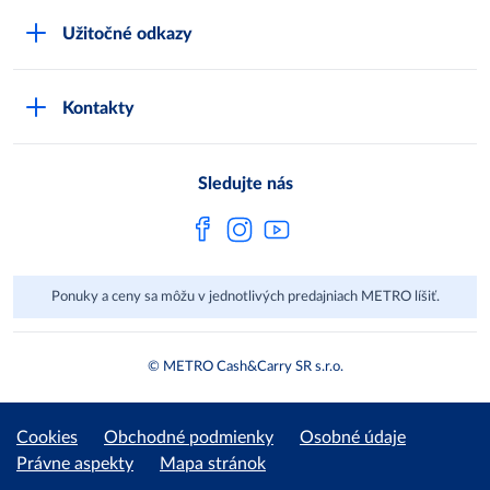
Čo je METRO
METRO platobná karta
Užitočné odkazy
Kariéra
Privátne značky
Bonusový program
Kvalita
Track & trace
Kontakty
Licencia na predaj liehu
Pre dodávateľov
Protrace
Najčastejšie otázky
Pre novinárov
Compliance
Sledujte nás
Spoločenská zodpovednosť
Metro AG
Ponuky a ceny sa môžu v jednotlivých predajniach METRO líšiť.
© METRO Cash&Carry SR s.r.o.
Cookies
Obchodné podmienky
Osobné údaje
Právne aspekty
Mapa stránok