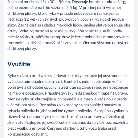
šupinami meria na dĺžku 30 – 50 cm. Dosahuje hmotnosť okolo 3 kg,
bežné exempláre na trhu vážia asi 2,5 kg. V prednej časti výraznej
chrbtovej plutvy, ktorú ryba v prípade nebezpečenstva vztýči, sa
nachádza 12 veľkých tvrdých plutvových lúčov skrývajúcich jedové
žľazy. Zadná časť sa skladá z mäkkých lúčov, análna plutva obsahuje oba
druhy. Veľmi výrazné sú aj prsné plutvy. Sfarbenie tela sa líši podľa
miesta výskytu, väčšina exemplárov je červenohnedá s mramorovaním
tvoreným svetlými a tmavými škvrnami a s čiernou škvrnou uprostred
chrbtovej plutvy.
Využitie
Ryba sa často predáva bez jedovatej plutvy, pretože jej odstránenie si
vyžaduje mimoriadnu opatrnosť. Kontakt s jedom spôsobuje veľmi
bolestivé a dlhodobé opuchy, stretnutie so živou rybou je nebezpečné
najmä pre potápačov. Prípadné zvyšky jedu zneškodní tepelná úprava.
Menšie ryby sú chutnejšie a ich pevné biele mäso je väčšinou v predaji
v čerstvom stave. Bez mäsa zo skorpény sa nezaobíde francúzska
rybacia polievka bujabéza ani iné rybacie polievky. Skorpéna vynikne v
rôznych stredomorských receptoch, možno ju pripravovať vcelku aj
ako filety. Najlepšie jej svedčí šetrné dusenie, dá sa však tiež pozvoľna
piecť vcelku a grilovať. Červeno sfarbenú tuhú kožu treba pred
konzumáciou odstrániť.