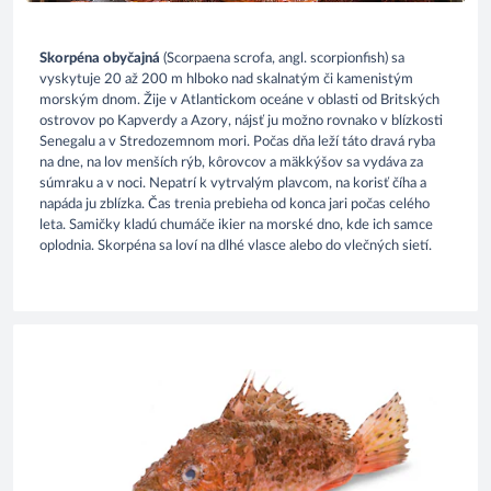
Skorpéna obyčajná
(Scorpaena scrofa, angl. scorpionfish) sa
vyskytuje 20 až 200 m hlboko nad skalnatým či kamenistým
morským dnom. Žije v Atlantickom oceáne v oblasti od Britských
ostrovov po Kapverdy a Azory, nájsť ju možno rovnako v blízkosti
Senegalu a v Stredozemnom mori. Počas dňa leží táto dravá ryba
na dne, na lov menších rýb, kôrovcov a mäkkýšov sa vydáva za
súmraku a v noci. Nepatrí k vytrvalým plavcom, na korisť číha a
napáda ju zblízka. Čas trenia prebieha od konca jari počas celého
leta. Samičky kladú chumáče ikier na morské dno, kde ich samce
oplodnia. Skorpéna sa loví na dlhé vlasce alebo do vlečných sietí.