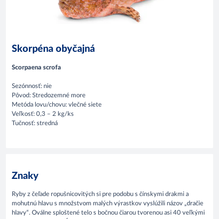
Skorpéna obyčajná
Scorpaena scrofa
Sezónnosť: nie
Pôvod: Stredozemné more
Metóda lovu/chovu: vlečné siete
Veľkosť: 0,3 – 2 kg/ks
Tučnosť: stredná
Znaky
Ryby z čeľade ropušnicovitých si pre podobu s čínskymi drakmi a
mohutnú hlavu s množstvom malých výrastkov vyslúžili názov „dračie
hlavy“. Oválne sploštené telo s bočnou čiarou tvorenou asi 40 veľkými