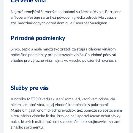
Červené vína
Najrozšírenejšími červenými odrodami sú Nero d´Avola, Perricone
a Nocera. Pestuje sa tu tiež pôvodom grécka odroda Malvasia, z
tzv. medzinárodných odrôd dominuje Cabernet Sauvignon.
Prírodné podmienky
Slnko, teplo a malé množstvo zrážok zaisťujú sicílskym vinárom
optimálne podmienky pre pestovanie viniča. Chudobné pôdy sú
vhodné pre výrazné vína, najmä vo vysoko položených svahoch.
Služby pre vás
Vínotéky METRO vedú skúsení someliéri, ktorí vám odporučia
nielen samotné vína, ale aj vhodné kombinácie s pokrmami.
Majiteľom gastronomických prevádzok tiež pomôžu so zostavením
a realizáciou vínneho lístka. Pravidelne usporadúvame ochutnávky,
počas ktorých máte možnosť sa oboznámiť so zaujímavými vínami
z nášho sortimentu.