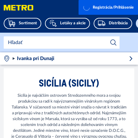
Registrácia/Prihlásenie
Sortiment
Letáky a akcie
Distribúcia
Ivanka pri Dunaji
SICÍLIA (SICILY)
Sicília je najväčším ostrovom Stredozemného mora a svojou
produkciou sa radí k najvýznamnejším vinárskym regiónom
Talianska. V súčasnosti sa miestni vinári snažia o návrat k tradíciám
a pripravujú vína z tradičných autochtónnych odrôd. Najznámejším
sicílskym vínom je Marsala, ktorá sa vyrába už od roku 1773, a to
scelením troch odrôd a následným doliehovaním vínnym
destilátom. Jediné miestne víno, ktoré nesie označenie D.O.C.G.,
je Cerasuolo di Vittoria – červené víno s výraznou ovocnou chuťou.