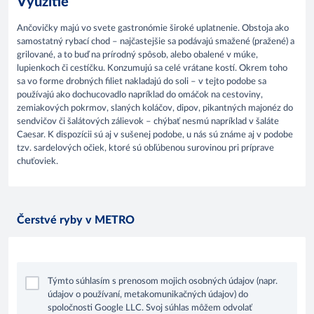
Využitie
Ančovičky majú vo svete gastronómie široké uplatnenie. Obstoja ako
samostatný rybací chod – najčastejšie sa podávajú smažené (pražené) a
grilované, a to buď na prírodný spôsob, alebo obalené v múke,
lupienkoch či cestíčku. Konzumujú sa celé vrátane kostí. Okrem toho
sa vo forme drobných filiet nakladajú do soli – v tejto podobe sa
používajú ako dochucovadlo napríklad do omáčok na cestoviny,
zemiakových pokrmov, slaných koláčov, dipov, pikantných majonéz do
sendvičov či šalátových zálievok – chýbať nesmú napríklad v šaláte
Caesar. K dispozícii sú aj v sušenej podobe, u nás sú známe aj v podobe
tzv. sardelových očiek, ktoré sú obľúbenou surovinou pri príprave
chuťoviek.
Čerstvé ryby v METRO
Týmto súhlasím s prenosom mojich osobných údajov (napr.
údajov o používaní, metakomunikačných údajov) do
spoločnosti Google LLC. Svoj súhlas môžem odvolať