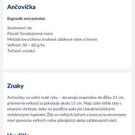
Ančovička
Engraulis encrasicolus
Sezónnosť: nie
Pôvod: Stredozemné more
Metóda lovu/chovu: kruhové záťahové siete a čerene
Veľkosť: 30 – 60 g/ks
Tučnosť: vysoká
Znaky
Ančovičky sú veľmi malé ryby – dorastajú maximálne do dĺžky 21 cm,
priemerná veľkosť sa pohybuje okolo 15 cm. Majú úzke štíhle telo s
tmavým chrbtom, boky sú pozdĺžne pokryté charakteristickými
striebristými šupinami. Žijú vo veľkých húfoch a lovia sa na otvorenom
mori pomocou veľkých voľne plávajúcich alebo zaťahovacích sietí.