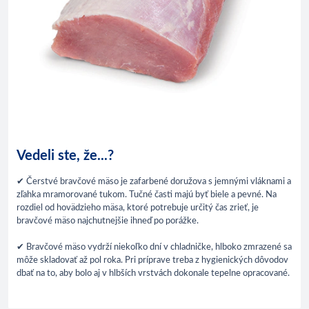
Vedeli ste, že...?
✔ Čerstvé bravčové mäso je zafarbené doružova s jemnými vláknami a
zľahka mramorované tukom. Tučné časti majú byť biele a pevné. Na
rozdiel od hovädzieho mäsa, ktoré potrebuje určitý čas zrieť, je
bravčové mäso najchutnejšie ihneď po porážke.
✔ Bravčové mäso vydrží niekoľko dní v chladničke, hlboko zmrazené sa
môže skladovať až pol roka. Pri príprave treba z hygienických dôvodov
dbať na to, aby bolo aj v hlbších vrstvách dokonale tepelne opracované.