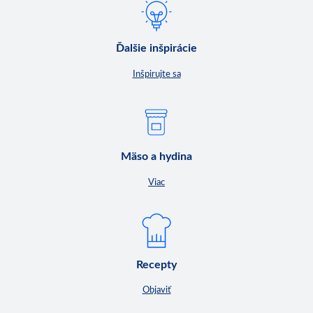
Ďalšie inšpirácie
Inšpirujte sa
Mäso a hydina
Viac
Recepty
Objaviť