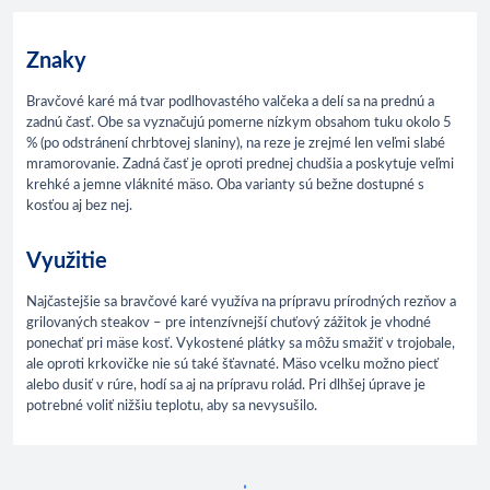
Znaky
Bravčové karé má tvar podlhovastého valčeka a delí sa na prednú a
zadnú časť. Obe sa vyznačujú pomerne nízkym obsahom tuku okolo 5
% (po odstránení chrbtovej slaniny), na reze je zrejmé len veľmi slabé
mramorovanie. Zadná časť je oproti prednej chudšia a poskytuje veľmi
krehké a jemne vláknité mäso. Oba varianty sú bežne dostupné s
kosťou aj bez nej.
Využitie
Najčastejšie sa bravčové karé využíva na prípravu prírodných rezňov a
grilovaných steakov – pre intenzívnejší chuťový zážitok je vhodné
ponechať pri mäse kosť. Vykostené plátky sa môžu smažiť v trojobale,
ale oproti krkovičke nie sú také šťavnaté. Mäso vcelku možno piecť
alebo dusiť v rúre, hodí sa aj na prípravu rolád. Pri dlhšej úprave je
potrebné voliť nižšiu teplotu, aby sa nevysušilo.