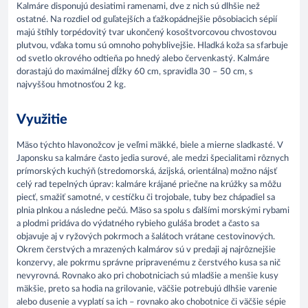
Kalmáre disponujú desiatimi ramenami, dve z nich sú dlhšie než
ostatné. Na rozdiel od guľatejších a ťažkopádnejšie pôsobiacich sépií
majú štíhly torpédovitý tvar ukončený kosoštvorcovou chvostovou
plutvou, vďaka tomu sú omnoho pohyblivejšie. Hladká koža sa sfarbuje
od svetlo okrového odtieňa po hnedý alebo červenkastý. Kalmáre
dorastajú do maximálnej dĺžky 60 cm, spravidla 30 – 50 cm, s
najvyššou hmotnosťou 2 kg.
Využitie
Mäso týchto hlavonožcov je veľmi mäkké, biele a mierne sladkasté. V
Japonsku sa kalmáre často jedia surové, ale medzi špecialitami rôznych
prímorských kuchýň (stredomorská, ázijská, orientálna) možno nájsť
celý rad tepelných úprav: kalmáre krájané priečne na krúžky sa môžu
piecť, smažiť samotné, v cestíčku či trojobale, tuby bez chápadiel sa
plnia plnkou a následne pečú. Mäso sa spolu s ďalšími morskými rybami
a plodmi pridáva do výdatného rybieho guláša brodet a často sa
objavuje aj v ryžových pokrmoch a šalátoch vrátane cestovinových.
Okrem čerstvých a mrazených kalmárov sú v predaji aj najrôznejšie
konzervy, ale pokrmu správne pripravenému z čerstvého kusa sa nič
nevyrovná. Rovnako ako pri chobotniciach sú mladšie a menšie kusy
mäkšie, preto sa hodia na grilovanie, väčšie potrebujú dlhšie varenie
alebo dusenie a vyplatí sa ich – rovnako ako chobotnice či väčšie sépie