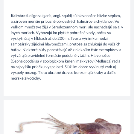
Kalmáre
(Loligo vulgaris, angl. squid) sú hlavonožce blízke sépiám,
a zároveň menšie príbuzné obrovských kalmárov a chytľanov. Vo
veľkom množstve žijú v Stredozemnom mori, ale nachádzajú sa aj v
iných moriach. Vyhovujú im plytké pobrežné vody, občas sa
vyskytnú aj v hĺbkach až do 200 m. Tvoria výnimku medzi
samotársky žijúcimi hlavonožcami, pretože sa zhlukujú do väčších
húfov. Niektoré húfy pozostávajú až z niekoľko tisíc exemplárov a
vytvárajú pravidelné formácie podobné vtáčím. Hlavonožce
(Cephalopoda) sa v zoologickom kmeni mäkkýšov (Mollusca) radia
na najvyššiu priečku vyspelosti. Slúži im dobre vyvinutý zrak aj
vyspelý mozog. Tieto obratné dravce konzumujú kraby a ďalšie
morské živočíchy.