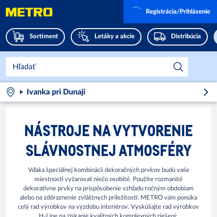
Registrácia/Prihlásenie
Sortiment
Letáky a akcie
Distribúcia
Ivanka pri Dunaji
NÁSTROJE NA VYTVORENIE
SLÁVNOSTNEJ ATMOSFÉRY
Vďaka špeciálnej kombinácii dekoračných prvkov budú vaše
miestnosti vyžarovať niečo osobité. Použite rozmanité
dekoratívne prvky na prispôsobenie vzhľadu ročným obdobiam
alebo na zdôraznenie zvláštnych príležitostí. METRO vám ponúka
celý rad výrobkov na výzdobu interiérov. Vyskúšajte rad výrobkov
H-Line na získanie kvalitných komplexných riešení: