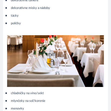
dekoratívne taniere
dekoratívne misky a nádoby
tácky
poličky
chladničky na víno/sekt
mlynčeky na soľ/korenie
menovky