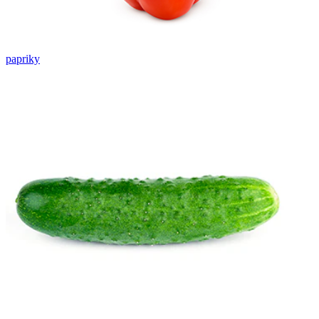
papriky