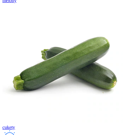
melóny
cukety