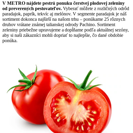
V METRO nájdete pestrú ponuku čerstvej plodovej zeleniny
od preverených pestovateľov.
Vyberať môžete z rozličných odrôd
paradajok, paprík, tekvíc aj melónov. V segmente paradajok je náš
sortiment dokonca najširší na našom trhu – ponúkame 25 rôznych
druhov vrátane známej talianskej odrody Pachino. Sortiment
zeleniny priebežne upravujeme a dopĺňame podľa aktuálnej sezóny,
aby si naši zákazníci mohli dopriať to najlepšie, čo dané obdobie
ponúka.