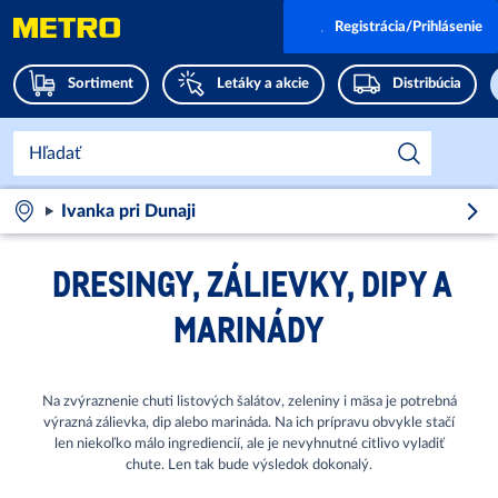
Registrácia/Prihlásenie
Sortiment
Letáky a akcie
Distribúcia
Ivanka pri Dunaji
DRESINGY, ZÁLIEVKY, DIPY A
MARINÁDY
Na zvýraznenie chuti listových šalátov, zeleniny i mäsa je potrebná
výrazná zálievka, dip alebo marináda. Na ich prípravu obvykle stačí
len niekoľko málo ingrediencií, ale je nevyhnutné citlivo vyladiť
chute. Len tak bude výsledok dokonalý.