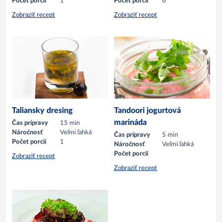
Počet porcií
1
Počet porcií
6
Zobraziť recept
Zobraziť recept
Taliansky dresing
Tandoori jogurtová
marináda
Čas prípravy
15 min
Náročnosť
Veľmi ľahká
Čas prípravy
5 min
Počet porcií
1
Náročnosť
Veľmi ľahká
Počet porcií
Zobraziť recept
Zobraziť recept