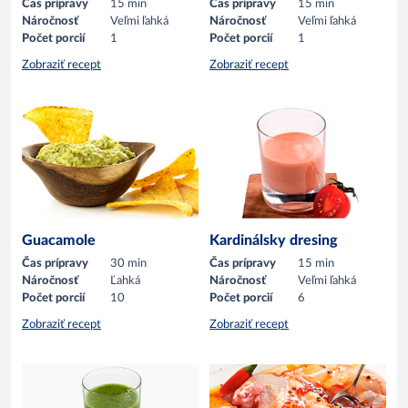
Čas prípravy
15 min
Čas prípravy
15 min
Náročnosť
Veľmi ľahká
Náročnosť
Veľmi ľahká
Počet porcií
1
Počet porcií
1
Zobraziť recept
Zobraziť recept
Guacamole
Kardinálsky dresing
Čas prípravy
30 min
Čas prípravy
15 min
Náročnosť
Ľahká
Náročnosť
Veľmi ľahká
Počet porcií
10
Počet porcií
6
Zobraziť recept
Zobraziť recept