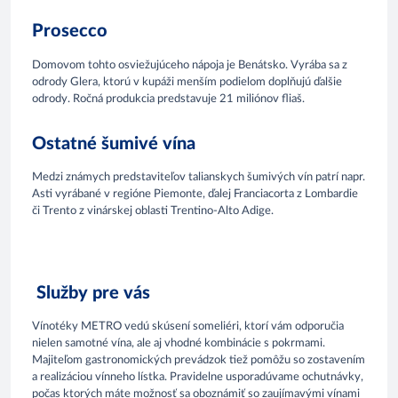
Prosecco
Domovom tohto osviežujúceho nápoja je Benátsko. Vyrába sa z
odrody Glera, ktorú v kupáži menším podielom doplňujú ďalšie
odrody. Ročná produkcia predstavuje 21 miliónov fliaš.
Ostatné šumivé vína
Medzi známych predstaviteľov talianskych šumivých vín patrí napr.
Asti vyrábané v regióne Piemonte, ďalej Franciacorta z Lombardie
či Trento z vinárskej oblasti Trentino-Alto Adige.
Služby pre vás
Vínotéky METRO vedú skúsení someliéri, ktorí vám odporučia
nielen samotné vína, ale aj vhodné kombinácie s pokrmami.
Majiteľom gastronomických prevádzok tiež pomôžu so zostavením
a realizáciou vínneho lístka. Pravidelne usporadúvame ochutnávky,
počas ktorých máte možnosť sa oboznámiť so zaujímavými vínami