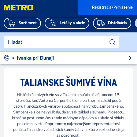
Registrácia/Prihlásenie
Sortiment
Letáky a akcie
Distribúcia
Ivanka pri Dunaji
TALIANSKE ŠUMIVÉ VÍNA
História šumivých vín sa v Taliansku začala písať koncom 19.
storočia, keď Antonio Carpené s tromi partnermi založil podľa
vzoru francúzskych vinárov spoločnosť na výrobu šampanského.
Šampanské síce nevyrábala, dala však základ slávnemu Proseccu,
ktoré sa postupom času stalo módnym nápojom a získalo si obľubu
po celom svete. Popri tomto najznámejšom reprezentantovi
ponúka Taliansko veľa ďalších šumivých vín, ktoré rozhodne stoja
za pozornosť.