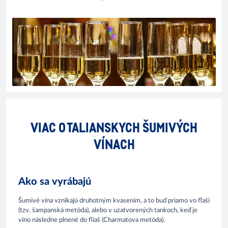
VIAC O TALIANSKYCH ŠUMIVÝCH
VÍNACH
Ako sa vyrábajú
Šumivé vína vznikajú druhotným kvasením, a to buď priamo vo fľaši
(tzv. šampanská metóda), alebo v uzatvorených tankoch, keď je
víno následne plnené do fliaš (Charmatova metóda).