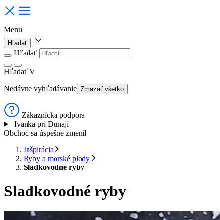
Menu
Hľadať
Hľadať
Hľadať
V
Nedávne vyhľadávanie
Zmazať všetko
Zákaznícka podpora
Ivanka pri Dunaji
Obchod sa úspešne zmenil
Inšpirácia
Ryby a morské plody
Sladkovodné ryby
Sladkovodné ryby