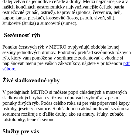
ďalej vetvia na jednotlivé čeľade a druhy. Medzi najznámejšie a v
našich končinách gastronomicky najvyužívanejšie čeľade patria
ostriežovité (zubáč, ostriež), kaprovité (plotica, červenica, lieň,
kapor, karas, pleskáč), lososovité (losos, pstruh, sivoň, sih),
šťukovité (šťuka) a sumcovité (sumec).
Sezónnosť rýb
Ponuku čerstvých rýb v METRO ovplyvňujú obdobia lovnej
sezóny jednotlivých druhov. Podrobný prehľad sezónnosti rôznych
rýb, ktorý vám pomôže sa v sortimente zorientovať a vhodne si
naplánovať menu pre vašich zákazníkov, nájdete v priloženom
pdf
súbore
.
Živé sladkovodné ryby
V predajniach METRO si môžete popri chladených a mrazených
sladkovodných rybách v rôznych úpravách vybrať aj z pestrej
ponuky živých rýb. Počas celého roka sú pre vás pripravené kapry,
pstruhy, jesetery a sumce. S ohľadom na aktuálnu lovnú sezónu sa
sortiment rozširuje o ďalšie druhy, ako sú amury, šťuky, zubáče,
tolstolobiky, liene či sivone.
Služby pre vás