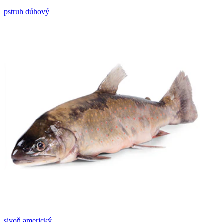
pstruh dúhový
sivoň americký