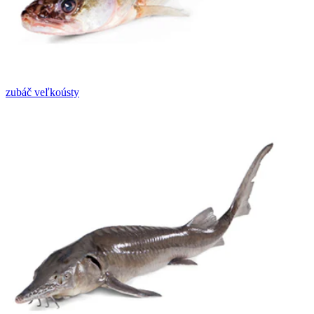
zubáč veľkoústy