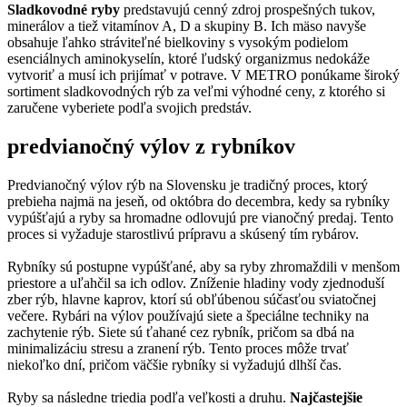
Sladkovodné ryby
predstavujú cenný zdroj prospešných tukov,
minerálov a tiež vitamínov A, D a skupiny B. Ich mäso navyše
obsahuje ľahko stráviteľné bielkoviny s vysokým podielom
esenciálnych aminokyselín, ktoré ľudský organizmus nedokáže
vytvoriť a musí ich prijímať v potrave. V METRO ponúkame široký
sortiment sladkovodných rýb za veľmi výhodné ceny, z ktorého si
zaručene vyberiete podľa svojich predstáv.
predvianočný výlov z rybníkov
Predvianočný výlov rýb na Slovensku je tradičný proces, ktorý
prebieha najmä na jeseň, od októbra do decembra, kedy sa rybníky
vypúšťajú a ryby sa hromadne odlovujú pre vianočný predaj. Tento
proces si vyžaduje starostlivú prípravu a skúsený tím rybárov.
Rybníky sú postupne vypúšťané, aby sa ryby zhromaždili v menšom
priestore a uľahčil sa ich odlov. Zníženie hladiny vody zjednoduší
zber rýb, hlavne kaprov, ktorí sú obľúbenou súčasťou sviatočnej
večere.
Rybári na výlov používajú siete a špeciálne techniky na
zachytenie rýb. Siete sú ťahané cez rybník, pričom sa dbá na
minimalizáciu stresu a zranení rýb. Tento proces môže trvať
niekoľko dní, pričom väčšie rybníky si vyžadujú dlhší čas.
Ryby sa následne triedia podľa veľkosti a druhu.
Najčastejšie