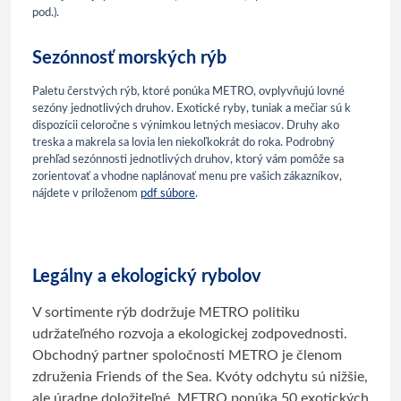
pod.).
Sezónnosť morských rýb
Paletu čerstvých rýb, ktoré ponúka METRO, ovplyvňujú lovné
sezóny jednotlivých druhov. Exotické ryby, tuniak a mečiar sú k
dispozícii celoročne s výnimkou letných mesiacov. Druhy ako
treska a makrela sa lovia len niekoľkokrát do roka. Podrobný
prehľad sezónnosti jednotlivých druhov, ktorý vám pomôže sa
zorientovať a vhodne naplánovať menu pre vašich zákazníkov,
nájdete v priloženom
pdf súbore
.
Legálny a ekologický rybolov
V sortimente rýb dodržuje METRO politiku
udržateľného rozvoja a ekologickej zodpovednosti.
Obchodný partner spoločnosti METRO je členom
združenia Friends of the Sea. Kvóty odchytu sú nižšie,
ale úradne doložiteľné. METRO ponúka 50 exotických