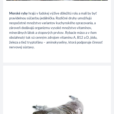
Morské ryby
hrajú v ľudskej výžive dôležitú rolu a mali by byť
pravidelnou súčasťou jedálnička. Rozličné druhy umožňujú
nespočetné množstvo variantov kuchynského spracovania, a
zároveň dodávajú organizmu vysoké množstvo vitamínov,
minerálnych látok a stopových prvkov. Rybacie mäso a v ňom
obsiahnutý tuk sú cenným zdrojom vitamínu A, B12 a D, jódu,
železa a tiež tryptofánu – aminokyseliny, ktorá podporuje činnosť
nervovej sústavy.