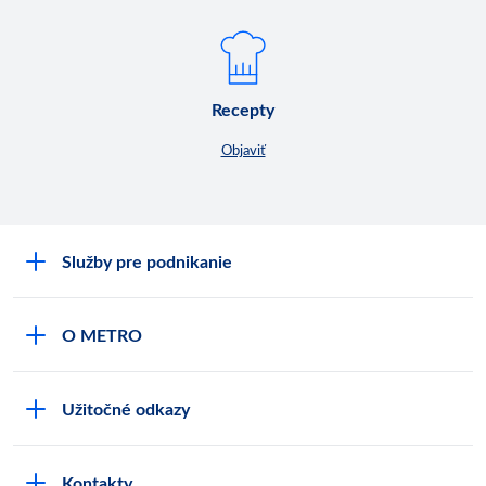
Recepty
Objaviť
Služby pre podnikanie
Môj obchod
O METRO
Karty bezpečnostných údajov
Čo je METRO
METRO platobná karta
Užitočné odkazy
Kariéra
Privátne značky
Bonusový program
Kvalita
Track & trace
Kontakty