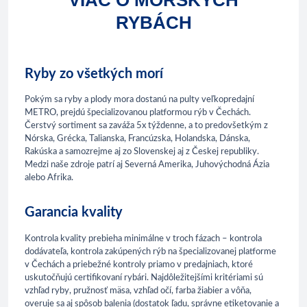
VIAC O MORSKÝCH
RYBÁCH
Ryby zo všetkých morí
Pokým sa ryby a plody mora dostanú na pulty veľkopredajní
METRO, prejdú špecializovanou platformou rýb v Čechách.
Čerstvý sortiment sa zaváža 5x týždenne, a to predovšetkým z
Nórska, Grécka, Talianska, Francúzska, Holandska, Dánska,
Rakúska a samozrejme aj zo Slovenskej aj z Českej republiky.
Medzi naše zdroje patrí aj Severná Amerika, Juhovýchodná Ázia
alebo Afrika.
Garancia kvality
Kontrola kvality prebieha minimálne v troch fázach – kontrola
dodávateľa, kontrola zakúpených rýb na špecializovanej platforme
v Čechách a priebežné kontroly priamo v predajniach, ktoré
uskutočňujú certifikovaní rybári. Najdôležitejšími kritériami sú
vzhľad ryby, pružnosť mäsa, vzhľad očí, farba žiabier a vôňa,
overuje sa aj spôsob balenia (dostatok ľadu, správne etiketovanie a