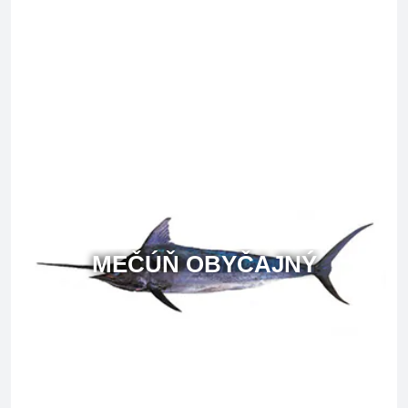
MEČÚŇ OBYČAJNÝ