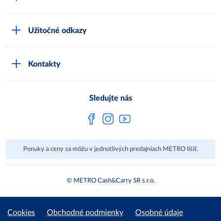
Karty bezpečnostných údajov
Čo je METRO
METRO platobná karta
Užitočné odkazy
Kariéra
Privátne značky
Bonusový program
Kvalita
Track & trace
Kontakty
Licencia na predaj liehu
Pre dodávateľov
Protrace
Najčastejšie otázky
Pre novinárov
Compliance
Sledujte nás
Spoločenská zodpovednosť
Metro AG
Ponuky a ceny sa môžu v jednotlivých predajniach METRO líšiť.
© METRO Cash&Carry SR s.r.o.
Cookies
Obchodné podmienky
Osobné údaje