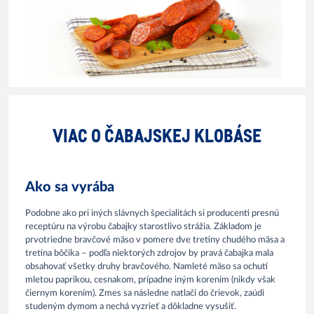
VIAC O ČABAJSKEJ KLOBÁSE
Ako sa vyrába
Podobne ako pri iných slávnych špecialitách si producenti presnú
receptúru na výrobu čabajky starostlivo strážia. Základom je
prvotriedne bravčové mäso v pomere dve tretiny chudého mäsa a
tretina bôčika – podľa niektorých zdrojov by pravá čabajka mala
obsahovať všetky druhy bravčového. Namleté mäso sa ochutí
mletou paprikou, cesnakom, prípadne iným korením (nikdy však
čiernym korením). Zmes sa následne natlačí do črievok, zaúdi
studeným dymom a nechá vyzrieť a dôkladne vysušiť.