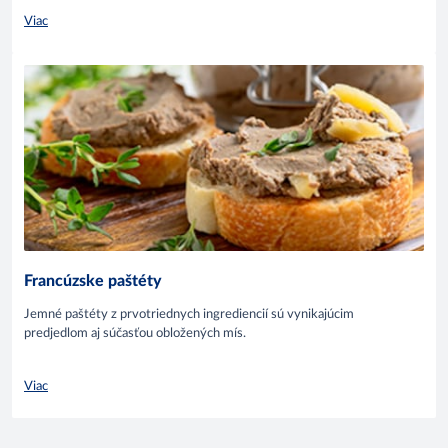
Viac
Francúzske paštéty
Jemné paštéty z prvotriednych ingrediencií sú vynikajúcim
predjedlom aj súčasťou obložených mís.
Viac