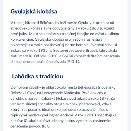
Gyulajská klobása
V tesnej blízkosti Békéscsaby leží mesto Gyula, v ktorom sa od
stredoveku konali slávne dobytčie trhy a v roku 1868 tu vznikli
prvé jatky. Miestne klobásy sú tradičnej čabajke od začiatku silnou
konkurenciou. Gyulajská klobása je o niečo výraznejšia a
pikantnejšia a môže obsahovať aj čierne korenie. Svetovú slávu si
získala už v roku 1935 na Svetovej výstave v Bruseli, kde získala
zlatú medailu. Od roku 2010 je Gyulai kolbász držiteľom označenia
chráneného zemepisného pôvodu (P. G. I.).
Lahôdka s tradíciou
Domovom čabajky je oblasť okolo mesta Békéscsaba (slovensky
Békešská Čaba) na juhovýchode Maďarska. Prvé doklady o
výrobku s názvom čabajská klobása pochádzajú z roku 1879. Za
vznikom slávnej špeciality stoja slovenskí prisťahovalci, vďaka
ktorým sa podarilo ideálne skombinovať spracované mäso s
typickými maďarskými ingredienciami. V roku 2010 bol čabajskej
klobáse (Csabai kolbász) udelený status výrobku s chráneným
označením pôvodu (P. G. I.).