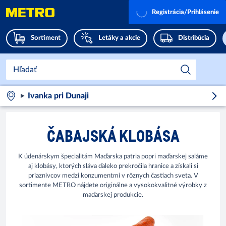
Registrácia/Prihlásenie
Sortiment
Letáky a akcie
Distribúcia
Ivanka pri Dunaji
ČABAJSKÁ KLOBÁSA
K údenárskym špecialitám Maďarska patria popri maďarskej saláme
aj klobásy, ktorých sláva ďaleko prekročila hranice a získali si
priaznivcov medzi konzumentmi v rôznych častiach sveta. V
sortimente METRO nájdete originálne a vysokokvalitné výrobky z
maďarskej produkcie.