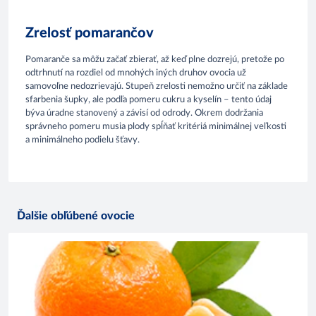
Zrelosť pomarančov
Pomaranče sa môžu začať zbierať, až keď plne dozrejú, pretože po
odtrhnutí na rozdiel od mnohých iných druhov ovocia už
samovoľne nedozrievajú. Stupeň zrelosti nemožno určiť na základe
sfarbenia šupky, ale podľa pomeru cukru a kyselín – tento údaj
býva úradne stanovený a závisí od odrody. Okrem dodržania
správneho pomeru musia plody spĺňať kritériá minimálnej veľkosti
a minimálneho podielu šťavy.
Ďalšie obľúbené ovocie