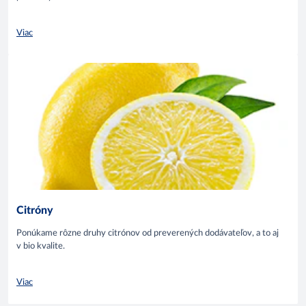
Viac
Citróny
Ponúkame rôzne druhy citrónov od preverených dodávateľov, a to aj
v bio kvalite.
Viac