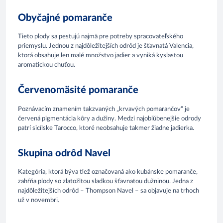
Obyčajné pomaranče
Tieto plody sa pestujú najmä pre potreby spracovateľského
priemyslu. Jednou z najdôležitejších odrôd je šťavnatá Valencia,
ktorá obsahuje len malé množstvo jadier a vyniká kyslastou
aromatickou chuťou.
Červenomäsité pomaranče
Poznávacím znamením takzvaných „krvavých pomarančov“ je
červená pigmentácia kôry a dužiny. Medzi najobľúbenejšie odrody
patrí sicílske Tarocco, ktoré neobsahuje takmer žiadne jadierka.
Skupina odrôd Navel
Kategória, ktorá býva tiež označovaná ako kubánske pomaranče,
zahŕňa plody so zlatožltou sladkou šťavnatou dužninou. Jedna z
najdôležitejších odrôd – Thompson Navel – sa objavuje na trhoch
už v novembri.