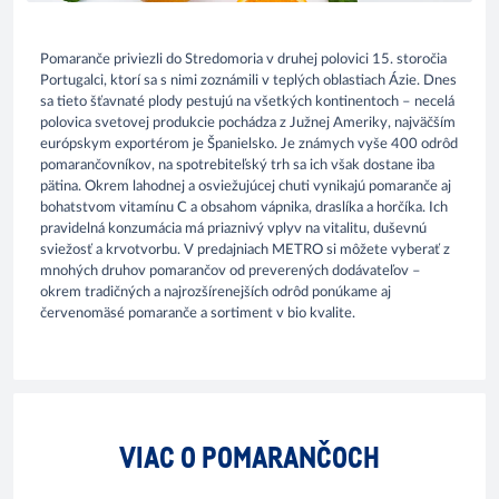
Pomaranče priviezli do Stredomoria v druhej polovici 15. storočia
Portugalci, ktorí sa s nimi zoznámili v teplých oblastiach Ázie. Dnes
sa tieto šťavnaté plody pestujú na všetkých kontinentoch – necelá
polovica svetovej produkcie pochádza z Južnej Ameriky, najväčším
európskym exportérom je Španielsko. Je známych vyše 400 odrôd
pomarančovníkov, na spotrebiteľský trh sa ich však dostane iba
pätina. Okrem lahodnej a osviežujúcej chuti vynikajú pomaranče aj
bohatstvom vitamínu C a obsahom vápnika, draslíka a horčíka. Ich
pravidelná konzumácia má priaznivý vplyv na vitalitu, duševnú
sviežosť a krvotvorbu. V predajniach METRO si môžete vyberať z
mnohých druhov pomarančov od preverených dodávateľov –
okrem tradičných a najrozšírenejších odrôd ponúkame aj
červenomäsé pomaranče a sortiment v bio kvalite.
VIAC O POMARANČOCH