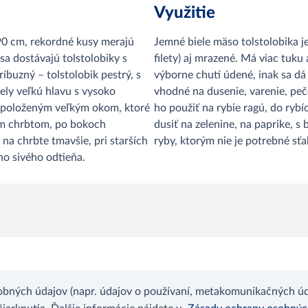
Využitie
90 cm, rekordné kusy merajú
Jemné biele mäso tolstolobika je
sa dostávajú tolstolobiky s
filety) aj mrazené. Má viac tuk
íbuzný – tolstolobik pestrý, s
výborne chutí údené, inak sa dá
iely veľkú hlavu s vysoko
vhodné na dusenie, varenie, peč
 položeným veľkým okom, ktoré
ho použiť na rybie ragú, do rybí
ým chrbtom, po bokoch
dusiť na zelenine, na paprike, s
 na chrbte tmavšie, pri starších
ryby, ktorým nie je potrebné sť
no sivého odtieňa.
bných údajov (napr. údajov o používaní, metakomunikačných úda