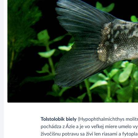
Tolstolobik biely
(Hypophthalmichthys molitri
pochádza z Ázie a je vo veľkej miere umelo
živočíšnu potravu sa živí len riasami a fytop