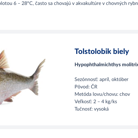
plotou 6 – 28°C, často sa chovajú v akvakultúre v chovných rybn
Tolstolobik biely
Hypophthalmichthys molitri
Sezónnosť: apríl, október
Pôvod: ČR
Metóda lovu/chovu: chov
Veľkosť: 2 – 4 kg/ks
Tučnosť: vysoká