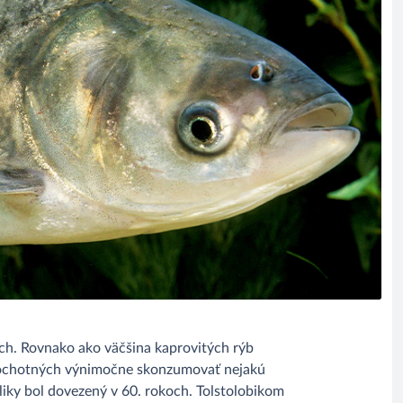
ých. Rovnako ako väčšina kaprovitých rýb
h ochotných výnimočne skonzumovať nejakú
bliky bol dovezený v 60. rokoch. Tolstolobikom