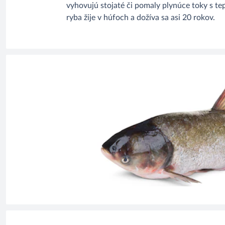
vyhovujú stojaté či pomaly plynúce toky s te
ryba žije v húfoch a dožíva sa asi 20 rokov.