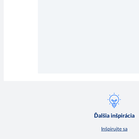
Ďalšia inšpirácia
Inšpirujte sa