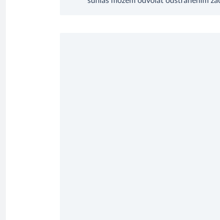
súhlas môžem odvolať odstránením zači