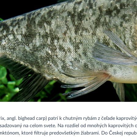
x, angl. bighead carp) patrí k chutným rybám z čeľade kaprovit
 vysadzovaný na celom svete. Na rozdiel od mnohých kaprovitýc
lanktónom, ktoré filtruje predovšetkým žiabrami. Do Českej repu