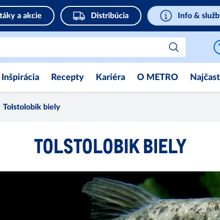
táky a akcie
Distribúcia
Info & služ
Inšpirácia
Recepty
Kariéra
O METRO
Najčast
Tolstolobik biely
TOLSTOLOBIK BIELY