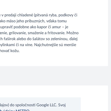
 v predaji chladené (pitvaná ryba, podkovy či
u ako mäso jeho príbuzných, vďaka tomu
 upraviť podobne ako kapor či amur – je
enie, grilovanie, smaženie a fritovanie. Možno
ch fašírok alebo do šalátov so zeleninou, ďalej
 bylinkami či na víne. Najchutnejšie sú menšie
ahovať kožu.
jov) do spoločnosti Google LLC. Svoj