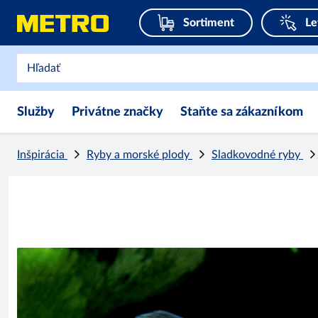
Sortiment
Le
Služby
Privátne značky
Staňte sa zákazníkom
Inšpirácia
Ryby a morské plody
Sladkovodné ryby