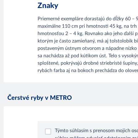
Znaky
Priemerné exempláre dorastajú do dĺžky 60 – 
maximálne 110 cm pri hmotnosti 45 kg, na trh 
hmotnosťou 2 – 4 kg. Rovnako ako jeho ďalší pr
ktorým je často zamieňaný, má aj tolstolobik b
postaveným ústnym otvorom a nápadne nízko
sa nachádza až pod kútikom úst. Telo s vysok
sploštené, pokrývajú drobné striebristé šupiny,
rybách farba aj na bokoch prechádza do olove
Čerstvé ryby v METRO
Týmto súhlasím s prenosom mojich oso