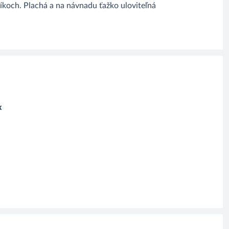
íkoch. Plachá a na návnadu ťažko uloviteľná
x